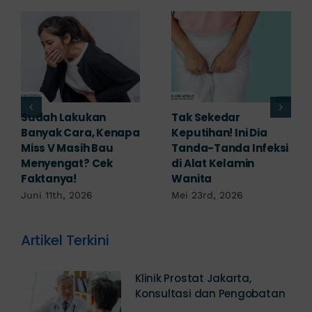
ah Lakukan
Tak Sekedar
Adaka
ak Cara, Kenapa
Keputihan! Ini Dia
untuk
 V Masih Bau
Tanda-Tanda Infeksi
Menge
yengat? Cek
di Alat Kelamin
Selap
anya!
Wanita
Robek?
Dokter
11th, 2026
Mei 23rd, 2026
Mei 18t
Artikel Terkini
Klinik Prostat Jakarta,
Konsultasi dan Pengobatan