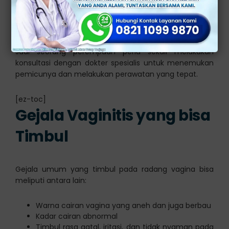
Pemicu yang umum dari penyakit ini adalah bacterial
vaginosis, infeksi jamur, trichomoniasis, dan vaginitis
non infeksius.
Jadi seorang perempuan perlu sekali melakukan
konsultasi dengan dokter spesialis untuk menemukan
pemicunya dan melakukan perawatan yang tepat.
[ez-toc]
Gejala Vaginitis yang bisa
Timbul
Gejala umum yang timbul pada radang vagina bisa
meliputi antara lain:
Warna cairan vagina yang aneh dan juga berbau
Kadar cairan abnormal
Timbul rasa gatal, iritasi, dan tidak nyaman pada