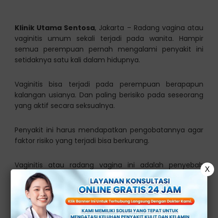
Klinik Utama Sentosa
, Jakarta – Radang vagina atau
vaginitis umum sekali terjadi pada wanita. Hampir
semua perempuan pernah mengalami penyakit ini
setidaknya satu kali dalam hidupnya.
Vaginitis bisa terjadi pada perempuan berapapun
kalangan usianya. Dan paling berisiko pada seseorang
yang aktif secara seksualnya.
Penyakit ini harus mendapatkan pengobatannya agar
faktor risiko yang terjadi bisa berkurang.
Vaginitis atau radang vagina ini adalah penyebab
X
gatal, perih, infeksi, dan bengkak pada Miss V.
Penyebabnya pun bisa dari bakteri, jamur, parasit,
maupun virus.