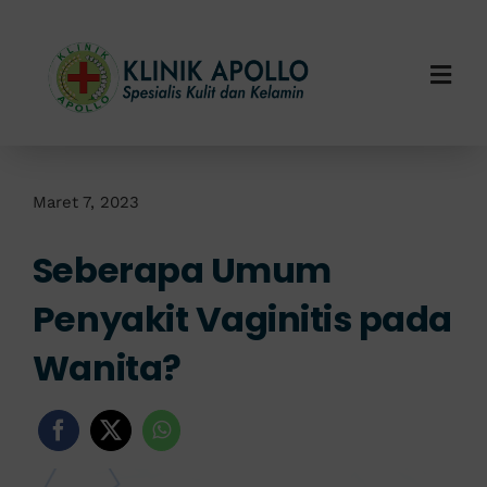
Skip
to
content
Togg
Navi
Home
Tentang Kami
Maret 7, 2023
Seberapa Umum
Layanan Kami
Penyakit Vaginitis pada
Info Klinik
Wanita?
Hubungi Kami