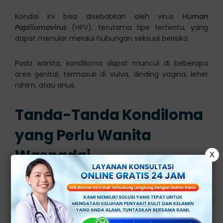
Kondisi ini bisa disebabkan oleh virus
Human
Papillomavirus
(HPV), terutama tipe tertentu, yang
dapat menular melalui hubungan seksual berisiko.
Pada wanita, kondiloma dapat muncul di beberapa
area genital, termasuk di vulva, dinding vagina, leher
rahim, atau anus.
Tanda-Tanda Kondiloma
yang Perlu Wanita
Waspadai
X
Meskipun pada awal infeksi kondiloma pada wanita
tidak menimbulkan gejala yang jelas, tetapi ada
beberapa gejala yang perlu wanita waspadai, antara
lain: