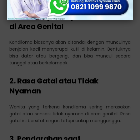
1. Munculnya Benjolan atau Kutil
di Area Genital
Kondiloma biasanya akan ditandai dengan munculnya
benjolan kecil menyerupai kutil di kelamin. Bentuknya
bisa datar atau bergerigi, dan bisa muncul secara
tunggal atau berkelompok.
2. Rasa Gatal atau Tidak
Nyaman
Wanita yang terkena kondiloma sering merasakan
gatal atau sensasi tidak nyaman di area genital. Rasa
gatal ini bersifat ringan tetapi cukup mengganggu.
3. Pendarahan saat