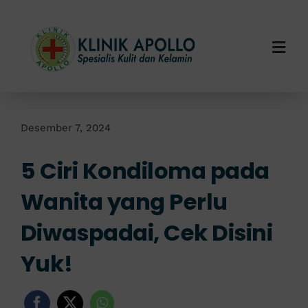
Skip
to
content
Togg
Navi
Home
Tentang Kami
Desember 7, 2024
5 Ciri Kondiloma pada
Layanan Kami
Wanita yang Perlu
Info Klinik
Diwaspadai, Cek Disini
Hubungi Kami
Yuk!