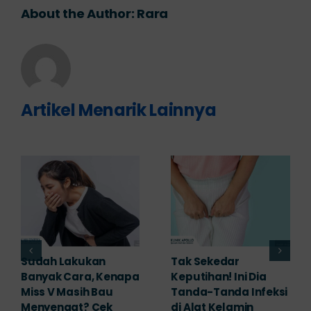
About the Author:
Rara
Artikel Menarik Lainnya
Adakah Cara Medis
5 Saran Dokter
untuk
Mengobati Vagina
Mengembalikan
Bengkak Akibat
Selaput Dara yang
Infeksi, Cek di Sini!