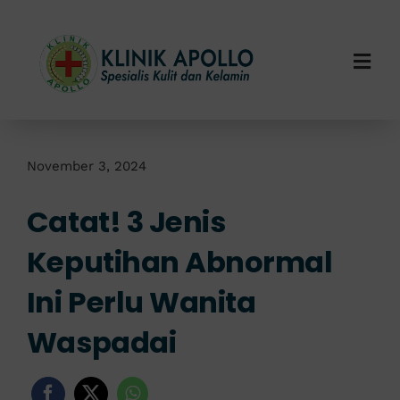
Skip
to
content
Togg
Navi
Home
Tentang Kami
November 3, 2024
Catat! 3 Jenis
Layanan Kami
Keputihan Abnormal
Info Klinik
Ini Perlu Wanita
Hubungi Kami
Waspadai