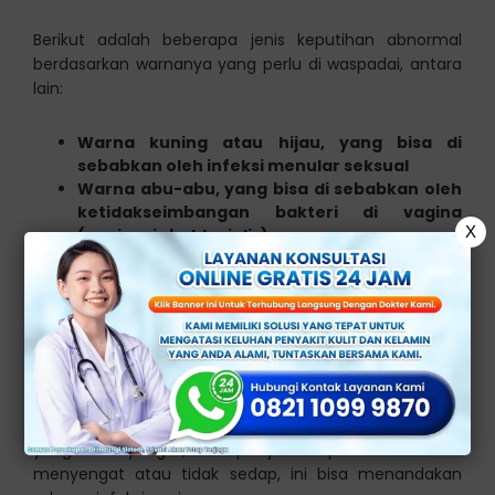
Berikut adalah beberapa jenis keputihan abnormal
berdasarkan warnanya yang perlu di waspadai, antara
lain:
Warna kuning atau hijau, yang bisa di
sebabkan oleh infeksi menular seksual
Warna abu-abu, yang bisa di sebabkan oleh
ketidakseimbangan bakteri di vagina
X
(vaginosis bakterialis)
Cokelat atau berdarah, bisa di sebabkan
oleh iritasi serviks atau bahkan kanker
serviks
2. Keputihan Berbau
Keputihan yang sehat biasanya tidak memiliki bau
yang menyengat, tetapi jika keputihan berbau
menyengat atau tidak sedap, ini bisa menandakan