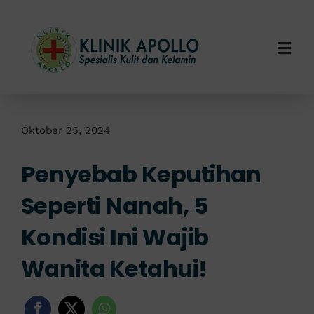
Skip
to
content
Togg
Navi
Home
Tentang Kami
Oktober 25, 2024
Penyebab Keputihan
Layanan Kami
Seperti Nanah, 5
Info Klinik
Kondisi Ini Wajib
Hubungi Kami
Wanita Ketahui!