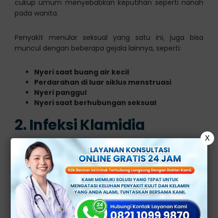
cukup umum menyebabkan keputihan seperti nanah
pada wanita.
Penyakit menular seksual yang satu ini, juga bisa
muncul dengan beberapa gejala lainnya, seperti:
Nyeri saat buang air kecil
Perdarahan di luar siklus menstruasi
Nyeri panggul
Nyeri saat berhubungan seksual
2. Infeksi Klamidia
X
Klamidia juga termasuk infeksi menular seksual, yang
kerap kali tidak menunjukkan gejala di tahap awal
infeksi.
Namun, sebagian orang mungkin akan mengalami
perubahan pada keputihan, termasuk keputihan