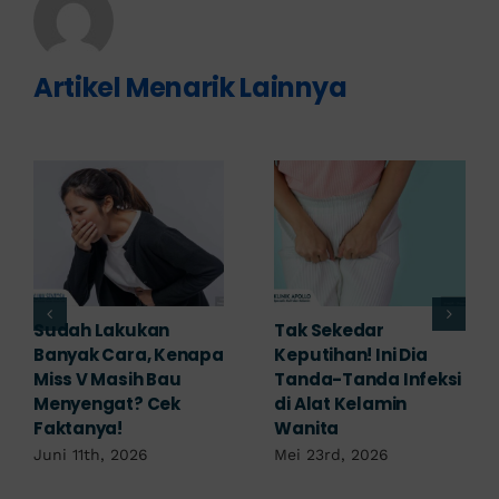
Artikel Menarik Lainnya
Adakah Cara Medis
5 Saran Dokter
untuk
Mengobati Vagina
Mengembalikan
Bengkak Akibat
Selaput Dara yang
Infeksi, Cek di Sini!
Robek? Ini Penjelasan
Mei 17th, 2026
Dokter!
Mei 18th, 2026