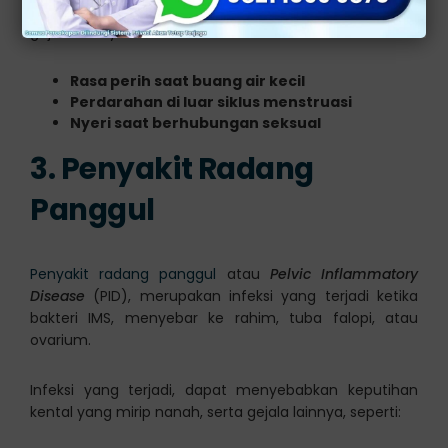
kuning yang terlihat seperti nanah. Berikut beberapa
gejala lainnya:
Rasa perih saat buang air kecil
Perdarahan di luar siklus menstruasi
Nyeri saat berhubungan seksual
3. Penyakit Radang
Panggul
Penyakit radang panggul
atau
Pelvic Inflammatory
Disease
(PID), merupakan infeksi yang terjadi ketika
bakteri IMS, menyebar ke rahim, tuba falopi, atau
ovarium.
Infeksi yang terjadi, dapat menyebabkan keputihan
kental yang mirip nanah, serta gejala lainnya, seperti: