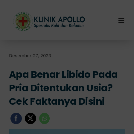
Skip
to
content
Togg
Navi
Home
Tentang Kami
Desember 27, 2023
Apa Benar Libido Pada
Layanan Kami
Pria Ditentukan Usia?
Info Klinik
Cek Faktanya Disini
Hubungi Kami