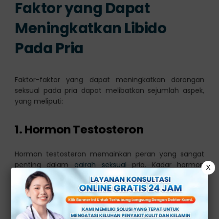
Faktor yang Dapat
Meningkatkan Libido
Pada Pria
Faktor-faktor yang dapat meningkatkan dorongan
seksual pada pria dapat melibatkan sejumlah aspek,
yang meliputi:
1. Hormon Testosteron
Hormon testosteron memainkan peran yang sangat
penting dalam
gairah seksual
pria. Kadar hormon
X
testosteron tertinggi dapat di alami oleh pria pada
akhir masa remajanya.
Selain berperan dalam libido pria, hormon ini juga