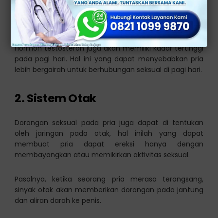
berfungsi membentuk organ reproduksi pria,
pertumbuhan otot dan rambut, serta produksi sel
darah merah dan sperma.
Hormon testosteron juga akan memiliki kadar tertinggi
pada pagi hari. Hal ini yang dapat menyebabkan pria
lebih bergairah untuk berhubungan seksual di pagi hari.
2. Sistem Otak
Dorongan seksual pada pria juga dapat di tentukan
oleh jaringan pada otak, hal inilah yang dapat
membuat pria dapat ereksi hanya dengan
membayangkan atau memikirkan aktivitas seksual.
Pasalnya, ketika seorang pria merasa terangsang,
sinyak otak akan memberikan dorongan pada jantung
dan aliran darah ke penis.