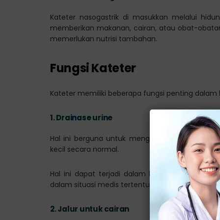
Kateter nasogastrik di masukkan melalui hid
memberikan makanan, cairan, atau obat-obatan
memerlukan nutrisi tambahan.
Fungsi Kateter
Kateter memiliki beberapa fungsi penting dalam 
1.
Drainase urine
Hal ini berguna untuk mengeluarkan urine dari
kecil secara normal.
Hal ini dapat terjadi dalam kasus gangguan ka
dalam situasi medis tertentu di mana drainase u
2.
Jalur untuk cairan