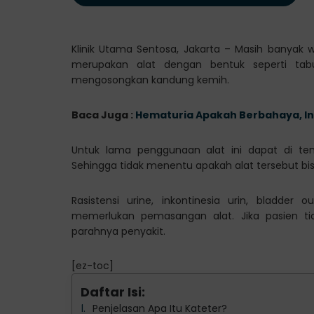
Klinik Utama Sentosa, Jakarta – Masih banyak 
merupakan alat dengan bentuk seperti tabu
mengosongkan kandung kemih.
Baca Juga :
Hematuria Apakah Berbahaya, In
Untuk lama penggunaan alat ini dapat di te
Sehingga tidak menentu apakah alat tersebut bi
Rasistensi urine, inkontinesia urin, bladder 
memerlukan pemasangan alat. Jika pasien ti
parahnya penyakit.
[ez-toc]
Daftar Isi:
Penjelasan Apa Itu Kateter?