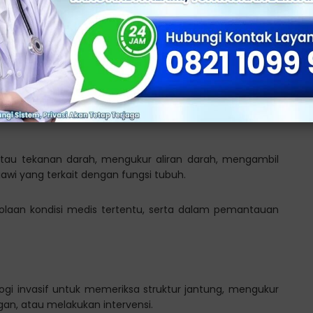
ran intravena, obat-obatan, atau nutrisi langsung ke
ng secara langsung ke dalam aliran darah. Selain itu
tian cairan, atau memberikan nutrisi pada pasien yang
tau tekanan darah, mengukur aliran darah, mengambil
wi yang terkait dengan fungsi tubuh.
laan kondisi medis tertentu, serta dalam pemantauan
ogi invasif untuk memeriksa struktur jantung, mengukur
an, atau melakukan intervensi.