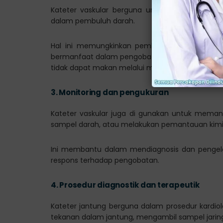
Kateter vaskular berguna untuk memberikan cai
dalam pembuluh darah.
Hal ini memungkinkan pemberian zat-zat penti
bermanfaat dalam pengobatan penyakit, penggan
tidak dapat makan melalui mulut.
3.
Monitoring dan pengukuran
Kateter vaskular juga di gunakan untuk meman
sampel darah, atau melakukan pemantauan kimia
Ini membantu dalam mendiagnosis dan pengelo
respons terhadap pengobatan.
4.
Prosedur diagnostik dan terapeutik
Kateter jantung berguna dalam prosedur kardiol
tekanan dalam jantung, mengambil sampel jaring