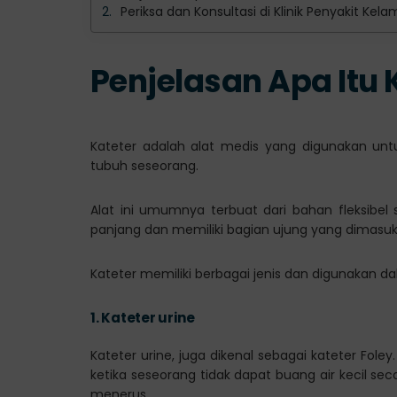
Periksa dan Konsultasi di Klinik Penyakit Kel
Penjelasan Apa Itu 
Kateter adalah alat medis yang digunakan un
tubuh seseorang.
Alat ini umumnya terbuat dari bahan fleksibel s
panjang dan memiliki bagian ujung yang dimasuk
Kateter memiliki berbagai jenis dan digunakan d
1.
Kateter urine
Kateter urine, juga dikenal sebagai kateter Fol
ketika seseorang tidak dapat buang air kecil s
menerus.