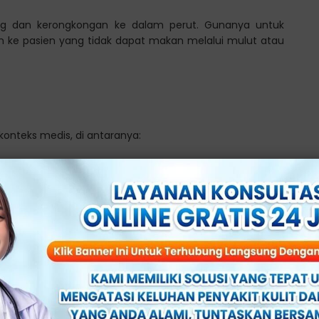
ung dan kerongkongan ke dalam perut. Gunanya untuk
 ke pasien yang tidak dapat makan melalui mulut atau
konteks medis, di antaranya:
 kandung kemih ketika seseorang tidak dapat buang air
ndung kemih, gangguan neurologis, pascaoperasi, atau
rine yang terus-menerus di perlukan.