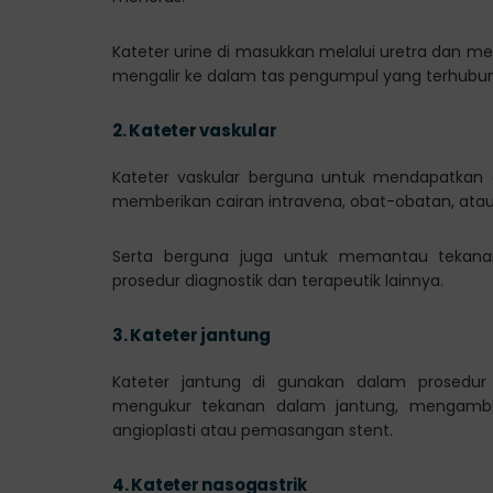
Kateter urine di masukkan melalui uretra dan
mengalir ke dalam tas pengumpul yang terhubu
2.
Kateter vaskular
Kateter vaskular berguna untuk mendapatkan 
memberikan cairan intravena, obat-obatan, atau
Serta berguna juga untuk memantau tekana
prosedur diagnostik dan terapeutik lainnya.
3.
Kateter jantung
Kateter jantung di gunakan dalam prosedur k
mengukur tekanan dalam jantung, mengambil 
angioplasti atau pemasangan stent.
4.
Kateter nasogastrik