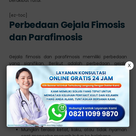
berakibat fatal.
[ez-toc]
Perbedaan Gejala Fimosis
dan Parafimosis
Gejala fimosis dan parafimosis memiliki perbedaan
yang signifikan. Berikut adalah perbedaan gejala
X
fimosis dan parafimosis yaitu:
1.
Fimosis
Kesulitan dalam menarik kulup (preputium) ke
belakang dari kepala penis (glans).
Kulup yang terjebak di belakang kepala penis,
menyebabkan sulitnya membersihkan area
tersebut dengan baik.
Mungkin terasa ketat, kaku, atau tidak nyaman
saat mencoba menarik kulup ke belakang.