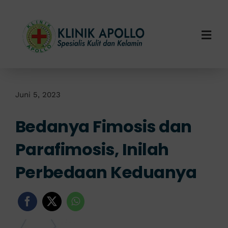
Skip
to
content
Togg
Navi
Home
Tentang Kami
Juni 5, 2023
Bedanya Fimosis dan
Layanan Kami
Parafimosis, Inilah
Info Klinik
Perbedaan Keduanya
Hubungi Kami