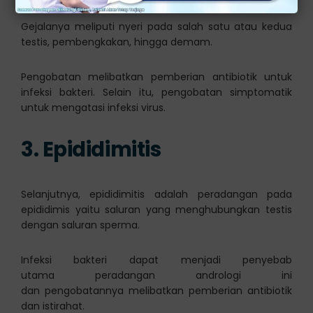
Gejalanya meliputi nyeri pada salah satu atau kedua
testis, pembengkakan, hingga demam.
Pengobatan melibatkan pemberian antibiotik untuk
infeksi bakteri. Selain itu, pengobatan simptomatik
untuk mengatasi infeksi virus.
3. Epididimitis
Selanjutnya, epididimitis adalah peradangan pada
epididimis yaitu saluran yang menghubungkan testis
dengan saluran sperma.
Infeksi bakteri dapat menjadi penyebab
utama peradangan andrologi ini
dan pengobatannya melibatkan pemberian antibiotik
dan istirahat.