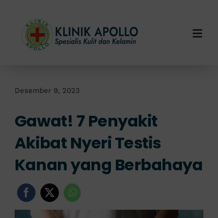
Skip
to
content
Togg
Navi
Home
Tentang Kami
Desember 9, 2023
Gawat! 7 Penyakit
Layanan Kami
Akibat Nyeri Testis
Info Klinik
Kanan yang Berbahaya
Hubungi Kami