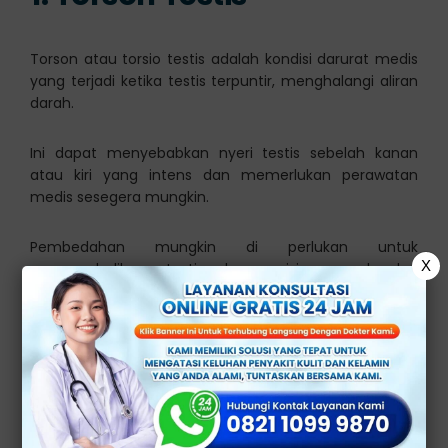
Torson atau torsio testis adalah kondisi darurat medis
yang terjadi ketika testis terpuntir, menghalangi aliran
darah.
Ini dapat menyebabkan nyeri testis sebelah kanan
atau kiri yang intens dan memerlukan perawatan
medis sesegera mungkin.
Pembedahan mungkin di perlukan untuk
X
mengembalikan testis ke posisi normal dan
menghindari kerusakan permanen.
2. Infeksi Testis (Orchitis)
Orchitis
adalah peradangan testis yang dapat
di sebabkan oleh infeksi bakteri atau virus.