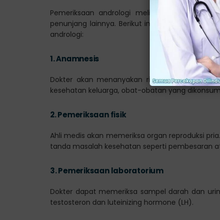
Pemeriksaan andrologi meliputi evaluasi medis
penunjang lainnya. Berikut ini adalah beberapa 
andrologi:
1.
Anamnesis
Dokter akan menanyakan riwayat kesehatan A
kesehatan keluarga, obat-obatan yang dikonsumsi
2.
Pemeriksaan fisik
Ahli medis akan memeriksa organ reproduksi pria.
tanda masalah kesehatan seperti pembesaran 
3.
Pemeriksaan laboratorium
Dokter dapat memeriksa sampel darah dan urin 
testosteron dan luteinizing hormone (LH).