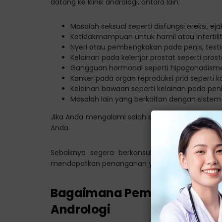
datang ke klinik andrologi, antara lain:
Masalah seksual seperti disfungsi ereksi, ejak
Ketidakmampuan untuk hamil atau infertilit
Nyeri atau pembengkakan pada penis, testi
Kelainan pada kelenjar prostat seperti pros
Gangguan hormonal seperti hipogonadism
Kanker pada organ reproduksi pria seperti ka
Kelainan bawaan seperti kelainan pada pen
Masalah lain yang berkaitan dengan sistem r
Jika Anda mengalami salah satu kondisi di atas 
Anda.
Sebaiknya segera berkonsultasi dengan dokter 
mendapatkan penanganan yang tepat.
Bagaimana Pemeriksaan yang
Andrologi