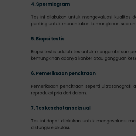
4.
Spermiogram
Tes ini dilakukan untuk mengevaluasi kualitas 
penting untuk menentukan kemungkinan seorang p
5.
Biopsi testis
Biopsi testis adalah tes untuk mengambil sampel 
kemungkinan adanya kanker atau gangguan keseh
6.
Pemeriksaan pencitraan
Pemeriksaan pencitraan seperti ultrasonografi
reproduksi pria dari dalam.
7.
Tes kesehatan seksual
Tes ini dapat dilakukan untuk mengevaluasi masal
disfungsi ejakulasi.