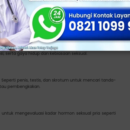
 dan fisik, pemeriksaan laboratorium, serta juga tes
jenis pemeriksaan yang dapat dilakukan oleh dokter ahli
nda. Termasuk masalah yang sedang dialami, riwayat
, serta gaya hidup dan kebiasaan seksual.
 Seperti penis, testis, dan skrotum untuk mencari tanda-
atau pembengkakan.
untuk mengevaluasi kadar hormon seksual pria seperti