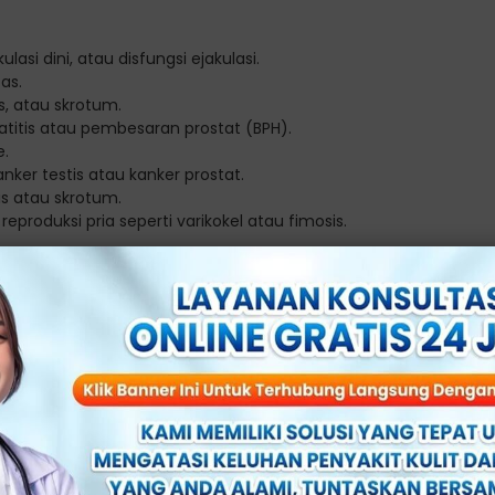
ulasi dini, atau disfungsi ejakulasi.
as.
s, atau skrotum.
tatitis atau pembesaran prostat (BPH).
e.
nker testis atau kanker prostat.
is atau skrotum.
eproduksi pria seperti varikokel atau fimosis.
atau memiliki kekhawatiran tentang kesehatan reproduksi
ahli andrologi atau datang ke klinik andrologi untuk
 Dilakukan Dokter Spesialis