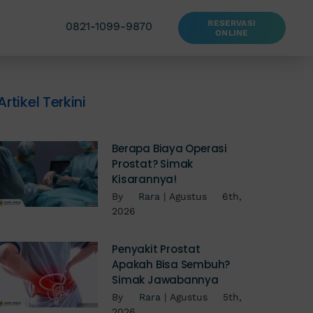
RESERVASI
0821-1099-9870
ONLINE
Artikel Terkini
Berapa Biaya Operasi
Prostat? Simak
Kisarannya!
By
Rara
|
Agustus 6th,
2026
Penyakit Prostat
Apakah Bisa Sembuh?
Simak Jawabannya
By
Rara
|
Agustus 5th,
2026