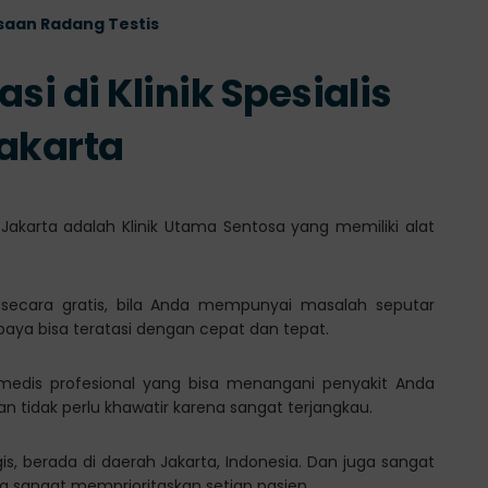
saan Radang Testis
si di Klinik Spesialis
Jakarta
 Jakarta adalah Klinik Utama Sentosa yang memiliki alat
 secara gratis, bila Anda mempunyai masalah seputar
paya bisa teratasi dengan cepat dan tepat.
f medis profesional yang bisa menangani penyakit Anda
 tidak perlu khawatir karena sangat terjangkau.
gis, berada di daerah Jakarta, Indonesia. Dan juga sangat
sangat memprioritaskan setiap pasien.