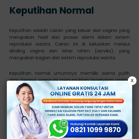
Keputihan Normal
Keputihan adalah cairan yang keluar dari vagina yang
merupakan hasil dari proses alami dalam sistem
reproduksi wanita. Cairan ini di keluarkan melalui
dinding vagina dan leher rahim (serviks), yang
merupakan bagian dari sistem reproduksi wanita.
Keputihan normal
umumnya memiliki warna putih
atau bening, warna ini menunjukkan kesehatan vagina
X
dan fungsi normal sistem reproduksi wanita. Keputihan
yang normal cenderung tidak berbau menyengat dan
biasanya tidak menimbulkan rasa gatal atau nyeri.
Lalu bagaimana kalau cairan keputihan yang keluar
berwarna hijau? Jika cairan keputihan yang keluar
berwarna hijau, terutama jika keputihan bertekstur
kental dan berbau menyengat, Anda perlu