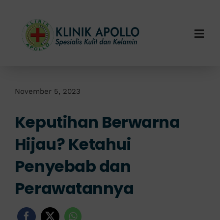
Skip
to
content
Togg
Navi
Home
Tentang Kami
November 5, 2023
Keputihan Berwarna
Layanan Kami
Hijau? Ketahui
Info Klinik
Penyebab dan
Hubungi Kami
Perawatannya