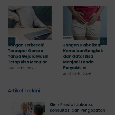
Keluar Nanah dari
Waspada! Ini Dia
Kewanitaan Semakin
Karakteristik Kelamin
Banyak? Ini Faktor
Mengeluarkan
yang Bisa Menjadi
Nanah Akibat Infeksi
Penyebabnya!
Serius
Juni 22nd, 2026
Juni 21st, 2026
Artikel Terkini
Klinik Prostat Jakarta,
Konsultasi dan Pengobatan