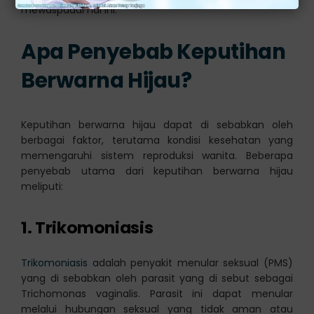
mewaspadai hal ini.
Apa Penyebab Keputihan
Berwarna Hijau?
Keputihan berwarna hijau dapat di sebabkan oleh
berbagai faktor, terutama kondisi kesehatan yang
memengaruhi sistem reproduksi wanita. Beberapa
penyebab utama dari keputihan berwarna hijau
meliputi:
1. Trikomoniasis
Trikomoniasis
adalah penyakit menular seksual (PMS)
yang di sebabkan oleh parasit yang di sebut sebagai
Trichomonas vaginalis. Parasit ini dapat menular
melalui hubungan seksual yang tidak aman atau