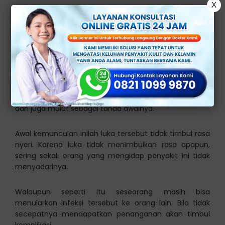
X
Apa Itu Penyakit Raja
Singa?
Raja singa atau sifilis merupakan salah satu penyakit
menular seksual yang pemicunya adalah bakteri.
Umumnya penyakit ini memiliki luka di genital, rektal,
dan juga mulut sebagai tanda awalnya.
Awal kemunculan inilah luka tersebut tidak timbul rasa
nyeri. Karena luka tidak menimbulkan rasa apapun,
sering sekali orang yang mengidap penyakit ini tidak
menyadarinya.
Walaupun seperti itu seseorang masih bisa
menularkan infeksi tersebut ke orang lain. Bila tidak
secepatnya mendapatkan penanganan akan timbul
komplikasi.