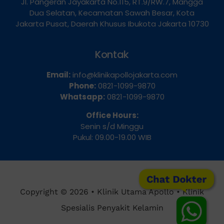
Jl. Pangeran Jayakarta No.115, RT.9/RW.7, Mangga
Dua Selatan, Kecamatan Sawah Besar, Kota
Jakarta Pusat, Daerah Khusus Ibukota Jakarta 10730
Kontak
Email:
info@klinikapollojakarta.com
Phone:
0821-1099-9870
Whatsapp:
0821-1099-9870
Office Hours:
Senin s/d Minggu
Pukul: 09.00-19.00 WIB
Chat Dokter
Copyright © 2026 • Klinik Utama Apollo • Klinik
Spesialis Penyakit Kelamin