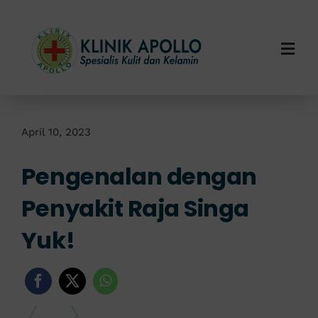
Skip
to
content
Togg
Navi
Home
Tentang Kami
April 10, 2023
Pengenalan dengan
Layanan Kami
Penyakit Raja Singa
Info Klinik
Yuk!
Hubungi Kami