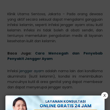
Klinik Utama Sentosa, Jakarta – Pada orang dewasa
yang aktif secara seksual dapat mengalami gangguan
infeksi kelamin, seperti infeksi jengger ayam atau kutil
kelamin. Infeksi ini tidak boleh di obati sendiri, dan
tentunya memerlukan pengobatan medis di layanan
kesehatan kulit dan kelamin.
Baca Juga:
Cara Mencegah dan Penyebab
Penyakit Jengger Ayam
Infeksi
jengger ayam
adalah nama lain dari kondiloma
akuminata (kutil kelamin), kondisi ini menimbulkan
munculnya kutil di area genital yang dapat membesar
dan dapat menyerupai jengger ayam.
X
Apakah Jengger Ayam