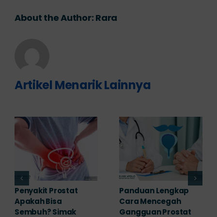
About the Author:
Rara
Artikel Menarik Lainnya
stat
Panduan Lengkap
7 Komplikasi 
Cara Mencegah
yang Perlu
mak
Gangguan Prostat
Diwaspadai Se