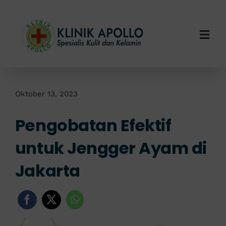
Skip
to
content
Togg
Navi
Home
Tentang Kami
Oktober 13, 2023
Pengobatan Efektif
Layanan Kami
untuk Jengger Ayam di
Info Klinik
Jakarta
Hubungi Kami