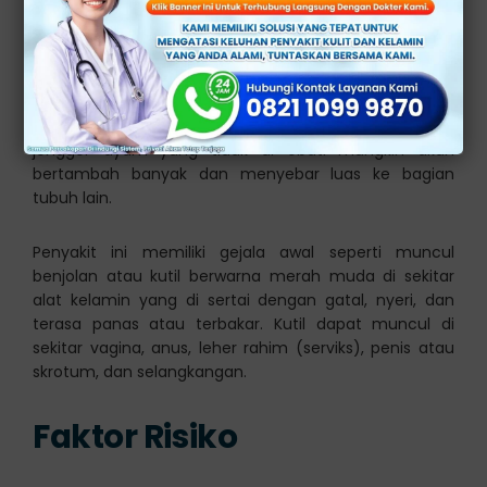
Bisa Sembuh Sendiri?
Jengger ayam
adalah penyakit yang di sebabkan oleh
virus human papillomavirus (HPV), kondisi ini dapat
sembuh sendiri tanpa penanganan medis. Namun,
jengger ayam yang tidak di obati mungkin akan
bertambah banyak dan menyebar luas ke bagian
tubuh lain.
Penyakit ini memiliki gejala awal seperti muncul
benjolan atau kutil berwarna merah muda di sekitar
alat kelamin yang di sertai dengan gatal, nyeri, dan
terasa panas atau terbakar. Kutil dapat muncul di
sekitar vagina, anus, leher rahim (serviks), penis atau
skrotum, dan selangkangan.
Faktor Risiko