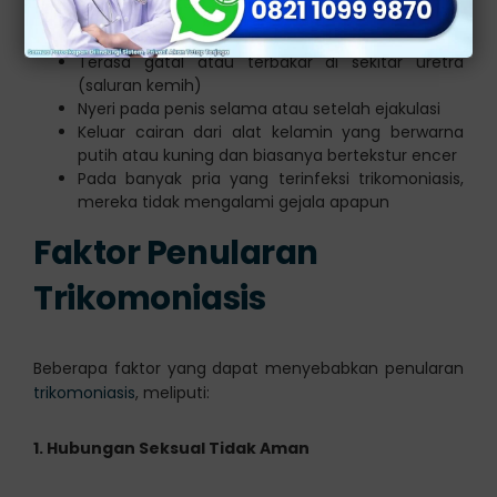
Gejala yang di alami pria, meliputi:
Terasa gatal atau terbakar di sekitar uretra
(saluran kemih)
Nyeri pada penis selama atau setelah ejakulasi
Keluar cairan dari alat kelamin yang berwarna
putih atau kuning dan biasanya bertekstur encer
Pada banyak pria yang terinfeksi trikomoniasis,
mereka tidak mengalami gejala apapun
Faktor Penularan
Trikomoniasis
Beberapa faktor yang dapat menyebabkan penularan
trikomoniasis
, meliputi:
1. Hubungan Seksual Tidak Aman