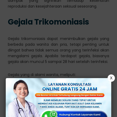
dampak yang signifikan terhadap kesehatan
reproduksi dan kesejahteraan seksual seseorang.
Gejala Trikomoniasis
Gejala trikomoniasis dapat menimbulkan gejala yang
berbeda pada wanita dan pria, tetapi penting untuk
diingat bahwa tidak semua orang yang terinfeksi akan
mengalami gejala. Apabila terdapat gejala, biasanya
gejala akan muncul 5 sampai 28 hari setelah terinfeksi.
Gejala yang di alami wanita, meliputi:
X
Keputihan yang tidak normal
Terasa gatal atau terbakar di area vagina atau
vulva
Terasa nyeri pada saat buang air kecil
Nyeri saat berhubungan seksual