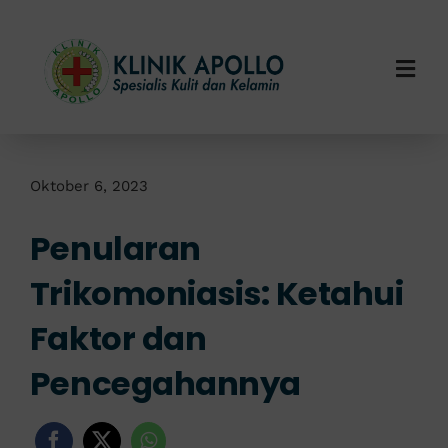
Skip
to
content
Togg
Navi
Home
Tentang Kami
Oktober 6, 2023
Penularan
Layanan Kami
Trikomoniasis: Ketahui
Info Klinik
Faktor dan
Hubungi Kami
Pencegahannya