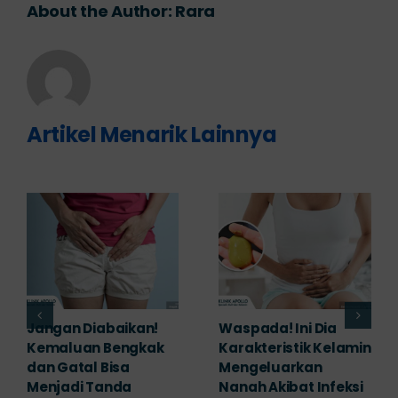
About the Author:
Rara
Artikel Menarik Lainnya
Banyak yang
Tampak Ringan,
Mengabaikan,
Waspada Ini Gejala
Padahal Habis
Kutil Kelamin yang
Berhubungan
Berbahaya!