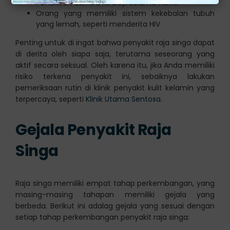
Penularan dari ibu ke bayi selama hamil
Orang yang memiliki sistem kekebalan tubuh
yang lemah, seperti menderita HIV
Penting untuk di ingat bahwa penyakit raja singa dapat
di derita oleh siapa saja, terutama seseorang yang
aktif secara seksual. Oleh karena itu, jika Anda memiliki
risiko terkena penyakit ini, sebaiknya lakukan
pemeriksaan rutin di klinik penyakit kulit kelamin yang
terpercaya, seperti
Klinik Utama Sentosa
.
Gejala Penyakit Raja
Singa
Raja singa memiliki empat tahap perkembangan, yang
masing-masing tahapan memiliki gejala yang
berbeda. Berikut ini adalag gejala yang sesuai dengan
setiap tahap perkembangan penyakit raja singa: