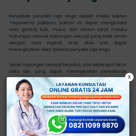
Penyebab penyakit raja singa
adalah infeksi
bakteri
Treponema pallidum
, bakteri ini dapat menginfeksi
area genital, kulit, mulut, dan sistem saraf melalui
hubungan seksual. Hubungan seksual yang tidak aman
dengan cara vaginal, anal, atau oral, dapat
meningkatkan risiko terkena penyakit raja singa.
Selain hubungan seksual tersebut, ada beberapa faktor
risiko lain yang dapat meningkatkan penyebaran
X
penyakit ini, seperti:
Berhubungan seksual tanpa menggunakan
pelindung (kondom)
Berhubungan seksual dengan banyak pasangan
Berbagi jarum suntik dengan orang yang
terinfeksi
Berhubungan seksual dengan pasangan yang
terinfeksi