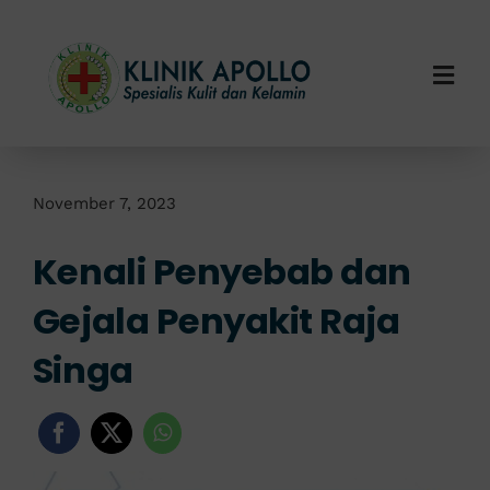
Skip
to
content
Togg
Navi
Home
Tentang Kami
November 7, 2023
Kenali Penyebab dan
Layanan Kami
Gejala Penyakit Raja
Info Klinik
Singa
Hubungi Kami