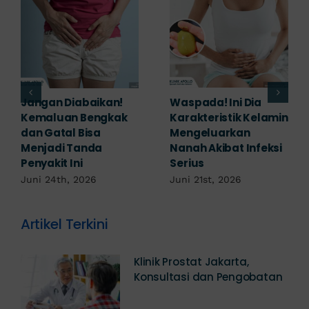
Banyak yang
Tampak Ringan,
Mengabaikan,
Waspada Ini Gejala
Padahal Habis
Kutil Kelamin yang
Berhubungan
Berbahaya!
Kemaluan Gatal Bisa
Juni 14th, 2026
Jadi Tanda IMS!
Juni 17th, 2026
Artikel Terkini
Klinik Prostat Jakarta,
Konsultasi dan Pengobatan