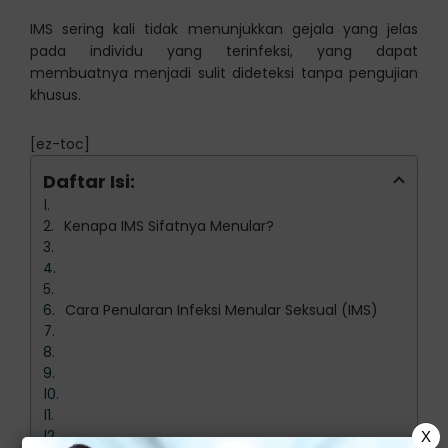
IMS sering kali tidak menunjukkan gejala yang jelas
pada individu yang terinfeksi, yang dapat
membuatnya menjadi sulit dideteksi tanpa pengujian
khusus.
[ez-toc]
Daftar Isi:
Kenapa IMS Sifatnya Menular?
Cara Penularan Infeksi Menular Seksual (IMS)
X