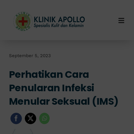
Skip
to
content
Togg
Navi
Home
Tentang Kami
September 5, 2023
Perhatikan Cara
Layanan Kami
Penularan Infeksi
Info Klinik
Menular Seksual (IMS)
Hubungi Kami