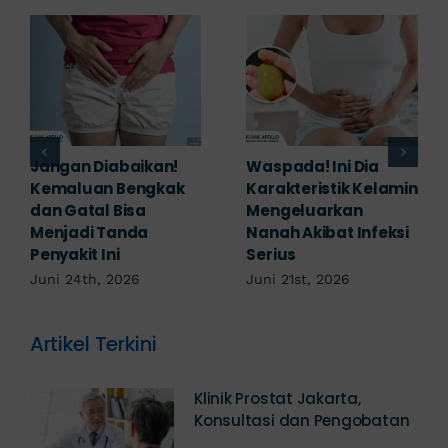
Banyak yang
Tampak Ringan,
Mengabaikan,
Waspada Ini Gejala
Padahal Habis
Kutil Kelamin yang
Berhubungan
Berbahaya!
Kemaluan Gatal Bisa
Juni 14th, 2026
Jadi Tanda IMS!
Juni 17th, 2026
Artikel Terkini
Klinik Prostat Jakarta,
Konsultasi dan Pengobatan