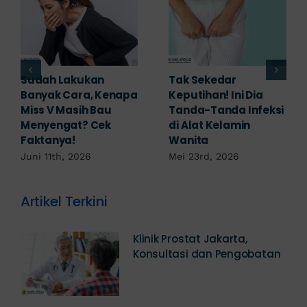
Adakah Cara Medis
5 Saran Dokter
untuk
Mengobati Vagina
Mengembalikan
Bengkak Akibat
Selaput Dara yang
Infeksi, Cek di Sini!
Robek? Ini Penjelasan
Mei 17th, 2026
Dokter!
Mei 18th, 2026
Artikel Terkini
Klinik Prostat Jakarta,
Konsultasi dan Pengobatan