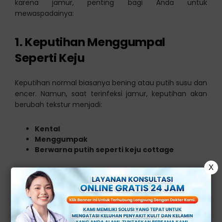
karena jamur, penting bagi Anda untuk
mewaspadainya:
1. Keputihan Menggumpal
Seperti Keju
Keputihan normal biasanya bening atau putih susu dan
encer. Namun, saat terinfeksi jamur, keputihan akan
berubah tekstur menjadi:
Kental
Menggumpak
Berwarna putih seperti keju cottage
X
2. Rasa Gatal yang Hebat
Ini adalah salah satu gejala yang paling mengganggu.
Rasa gatal bisa sangat intens dan terus-menerus, tidak
hanya di area vagina tapi juga di bibir vagina.