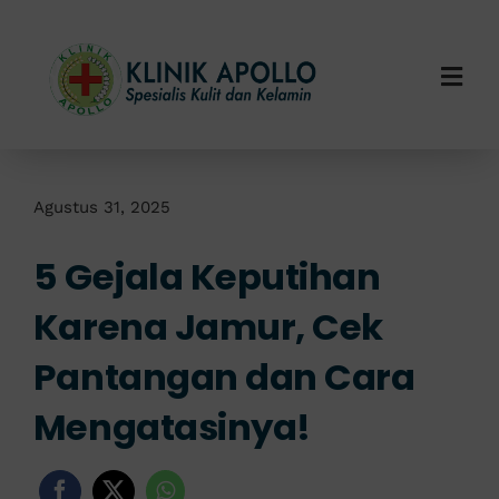
Skip
to
content
Togg
Navi
Home
Tentang Kami
Agustus 31, 2025
5 Gejala Keputihan
Layanan Kami
Karena Jamur, Cek
Info Klinik
Pantangan dan Cara
Hubungi Kami
Mengatasinya!