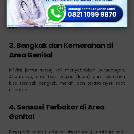
Gatal yang parah bisa membuat aktivitas Anda
terganggu, dan Anda merasa tidak nyaman sepanjang
hari.
3. Bengkak dan Kemerahan di
Area Genital
Infeksi jamur sering kali menyebabkan peradangan.
Akibatanya, area bibir vagina (labia) dan sekitarnya
bisa tampak bengkak, merah, dan terasa nyeri saat
disentuh.
4. Sensasi Terbakar di Area
Genital
Rasa perih seperti terbakar bisa muncul, terutaam saat