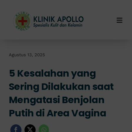
Skip
to
content
Togg
Navi
Home
Tentang Kami
Agustus 13, 2025
5 Kesalahan yang
Layanan Kami
Sering Dilakukan saat
Info Klinik
Mengatasi Benjolan
Hubungi Kami
Putih di Area Vagina