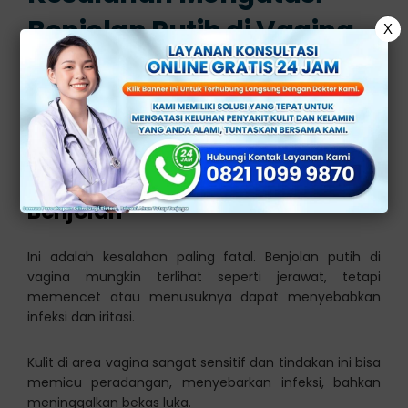
Benjolan Putih di Vagina
X
Berikut adalah beberapa lima kesalahan umum, yang
sering terjadi ketika seseorang menemukan benjolan
putih di area intimnya:
1. Memencet atau Menusuk
Benjolan
Ini adalah kesalahan paling fatal. Benjolan putih di
vagina mungkin terlihat seperti jerawat, tetapi
memencet atau menusuknya dapat menyebabkan
infeksi dan iritasi.
Kulit di area vagina sangat sensitif dan tindakan ini bisa
memicu peradangan, menyebarkan infeksi, bahkan
meninggalkan bekas luka.