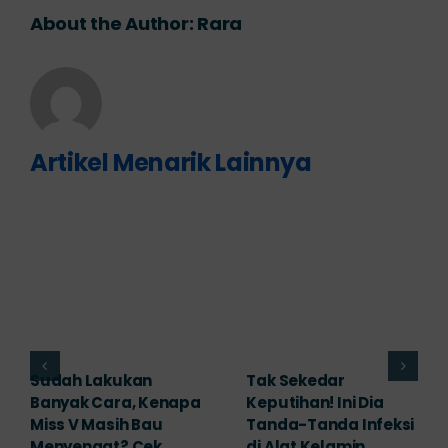
About the Author:
Rara
Artikel Menarik Lainnya
Adakah Cara Medis
5 Saran Dokter
untuk
Mengobati Vagina
Mengembalikan
Bengkak Akibat
Selaput Dara yang
Infeksi, Cek di Sini!