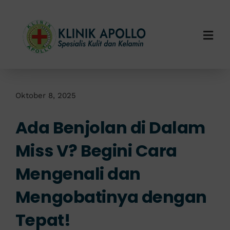
Skip
to
content
Togg
Navi
Home
Tentang Kami
Oktober 8, 2025
Ada Benjolan di Dalam
Layanan Kami
Miss V? Begini Cara
Info Klinik
Mengenali dan
Hubungi Kami
Mengobatinya dengan
Tepat!