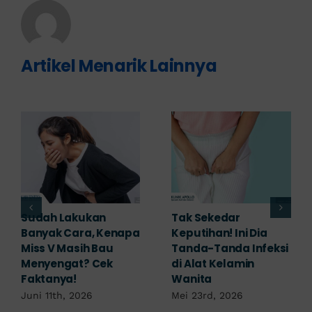
Artikel Menarik Lainnya
Adakah Cara Medis
5 Saran Dokter
untuk
Mengobati Vagina
Mengembalikan
Bengkak Akibat
Selaput Dara yang
Infeksi, Cek di Sini!
Robek? Ini Penjelasan
Mei 17th, 2026
Dokter!
Mei 18th, 2026