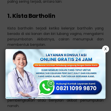
paling sering terjadi, antara lain:
1. Kista Bartholin
Kista bartholin terjadi ketika kelenjar bartholin yang
berada di sisi kanan dan kiri lubang vagina, mengalami
penyumbatan. Akibatnya, cairan menumpuk dan
membentuk benjolan.
X
Pada beberapa kasus, kista bisa terinfeksi dan
menimbulkan abses (kumpulan nanah) yang disertai
rasa nyeri, kemerahan, serta demam.
2. Abses atau Infeksi Bakteri
Infeksi pada area vagina, bisa menyebabkan
pembengkakan atau benjolan akibat penumpukan
nanah.