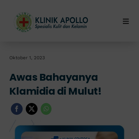
Skip
to
content
Togg
Navi
Home
Tentang Kami
Oktober 1, 2023
Awas Bahayanya
Layanan Kami
Klamidia di Mulut!
Info Klinik
Hubungi Kami