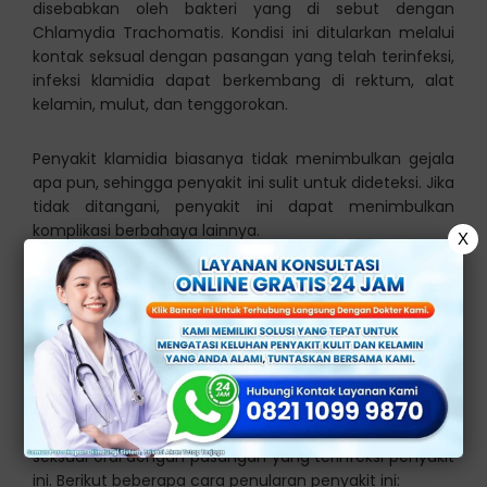
disebabkan oleh bakteri yang di sebut dengan
Chlamydia Trachomatis. Kondisi ini ditularkan melalui
kontak seksual dengan pasangan yang telah terinfeksi,
infeksi klamidia dapat berkembang di rektum, alat
kelamin, mulut, dan tenggorokan.
Penyakit klamidia biasanya tidak menimbulkan gejala
apa pun, sehingga penyakit ini sulit untuk dideteksi. Jika
tidak ditangani, penyakit ini dapat menimbulkan
komplikasi berbahaya lainnya.
X
Penularan Klamidia di
Mulut
Klamidia di mulut adalah infeksi klamidia yang terjadi di
tenggorokan atau mulut seseorang akibat aktivitas
seksual oral dengan pasangan yang terinfeksi penyakit
ini. Berikut beberapa cara penularan penyakit ini: