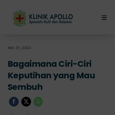
Skip
to
content
Togg
Navi
Home
Tentang Kami
Mei 31, 2023
Bagaimana Ciri-Ciri
Layanan Kami
Keputihan yang Mau
Info Klinik
Sembuh
Hubungi Kami