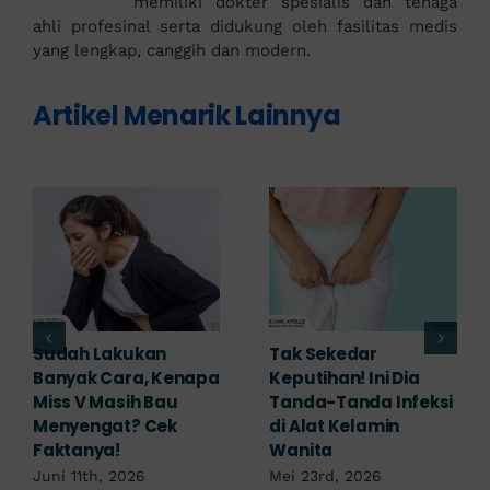
memiliki dokter spesialis dan tenaga
ahli profesinal serta didukung oleh fasilitas medis
yang lengkap, canggih dan modern.
Artikel Menarik Lainnya
Adakah Cara Medis
5 Saran Dokter
untuk
Mengobati Vagina
i
Mengembalikan
Bengkak Akibat
Selaput Dara yang
Infeksi, Cek di Sini!
Robek? Ini Penjelasan
Mei 17th, 2026
Dokter!