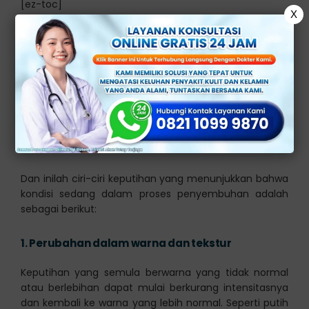
[ez-toc]
X
Ciri-Ciri Keputihan yang
Mau Sembuh
Keputihan yang berasal dari penyakit bisa di
sembuhkan dengan cara medis. Akan tetapi bila
keputihan secara normal, bisa sembuh dengan cara
non-medis.
Dan inilah ciri-ciri keputihan yang menunjukkan bahwa
kondisi sedang dalam proses penyembuhan adalah
sebagai berikut:
1.
Perubahan dalam warna dan tekstur
Keputihan yang semula berwarna yang tidak normal
atau berlebihan dapat mulai berkurang intensitasnya
dan kembali ke warna yang lebih normal. Seperti putih