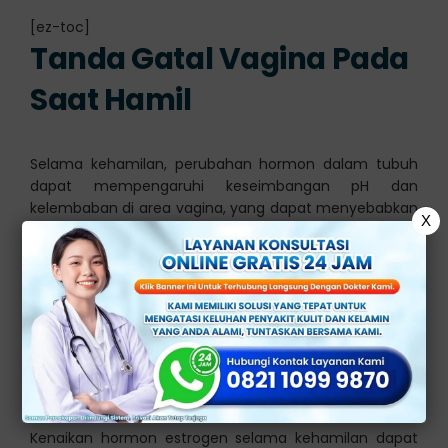
[ez-toc]
Tanda Gatal Vagina Pada
Saat Hamil
Selama kehamilan, perubahan hormon dalam tubuh
dapat mempengaruhi keseimbangan pH dan
kelembaban di area vagina, yang dapat menyebabkan
X
gatal.
Namun, tidak semua gatal pada vagina saat hamil
berarti ada masalah. Beberapa kemungkinan
penyebab gatal pada vagina selama kehamilan
meliputi:
1.
Perubahan hormon
Kenaikan hormon estrogen selama kehamilan dapat