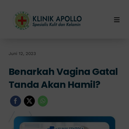
Skip
to
content
Togg
Navi
Home
Tentang Kami
Juni 12, 2023
Benarkah Vagina Gatal
Layanan Kami
Tanda Akan Hamil?
Info Klinik
Hubungi Kami