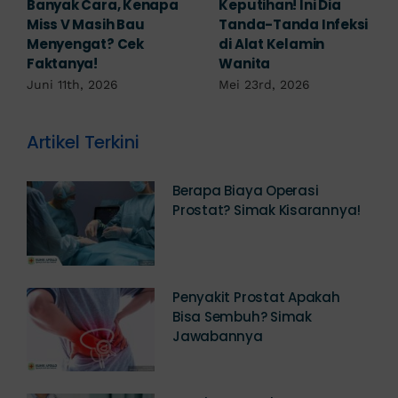
untuk
Mengobati Vagina
Mengembalikan
Bengkak Akibat
Selaput Dara yang
Infeksi, Cek di Sini!
Robek? Ini Penjelasan
Mei 17th, 2026
Dokter!
Mei 18th, 2026
Artikel Terkini
Berapa Biaya Operasi
Prostat? Simak Kisarannya!
Penyakit Prostat Apakah
Bisa Sembuh? Simak
Jawabannya