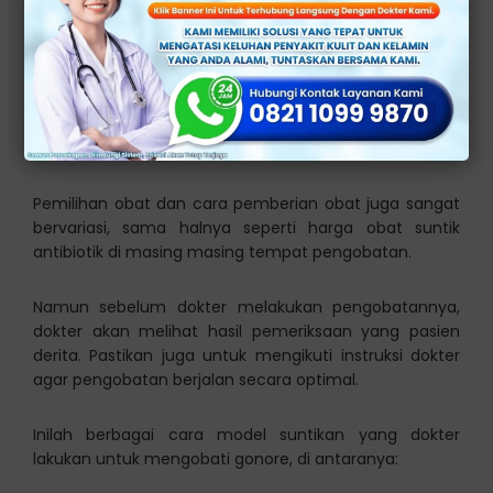
Harga dan Beragam Jenis
Metode Suntik Obat
Antibiotik Gonore
Pemilihan obat dan cara pemberian obat juga sangat
bervariasi, sama halnya seperti harga obat suntik
antibiotik di masing masing tempat pengobatan.
Namun sebelum dokter melakukan pengobatannya,
dokter akan melihat hasil pemeriksaan yang pasien
derita. Pastikan juga untuk mengikuti instruksi dokter
agar pengobatan berjalan secara optimal.
Inilah berbagai cara model suntikan yang dokter
lakukan untuk mengobati gonore, di antaranya: