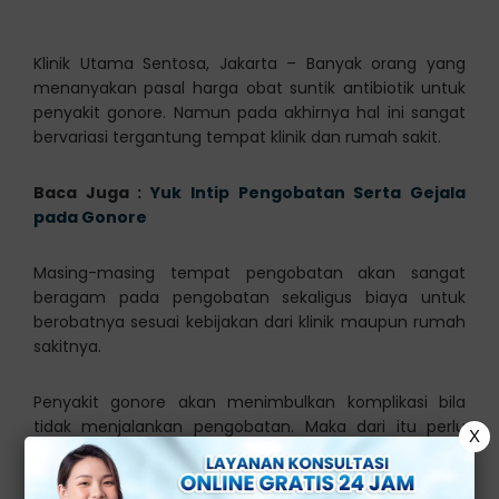
Klinik Utama Sentosa, Jakarta – Banyak orang yang
menanyakan pasal harga obat suntik antibiotik untuk
penyakit gonore. Namun pada akhirnya hal ini sangat
bervariasi tergantung tempat klinik dan rumah sakit.
Baca Juga :
Yuk Intip Pengobatan Serta Gejala
pada Gonore
Masing-masing tempat pengobatan akan sangat
beragam pada pengobatan sekaligus biaya untuk
berobatnya sesuai kebijakan dari klinik maupun rumah
sakitnya.
Penyakit gonore akan menimbulkan komplikasi bila
tidak menjalankan pengobatan. Maka dari itu perlu
X
sekali untuk menjalani pengobatan secara berkala di
bawah pengawasan tenaga medis.