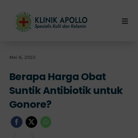
Skip
to
content
Togg
Navi
Home
Tentang Kami
Mei 6, 2023
Berapa Harga Obat
Layanan Kami
Suntik Antibiotik untuk
Info Klinik
Gonore?
Hubungi Kami