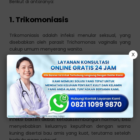
Berikut di antaranya:
1. Trikomoniasis
Trikomoniasis adalah infeksi menular seksual, yang
disebabkan oleh parasit Trichomonas vaginalis yang
cukup umum menyerang wanita.
X
Pada tahap awal, infeksi ini sering kali tidak
menunjukkan gejala yang jelas, tetapi seiring waktu
dapat menyebabkan keputihan berwarna kuning
kehijauan dengan bau tidak sedap.
2. Vaginosis Bakterialis
Infeksi bakteri akibat ketidakseimbangan hormon, bisa
menyebabkan keluarnya keputihan dengan warna
kuning disertai bau amis yang kuat, terutama setelah