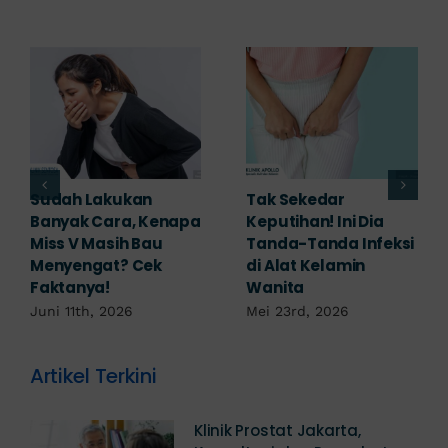
Adakah Cara Medis
5 Saran Dokter
untuk
Mengobati Vagina
Mengembalikan
Bengkak Akibat
Selaput Dara yang
Infeksi, Cek di Sini!
Robek? Ini Penjelasan
Mei 17th, 2026
Dokter!
Mei 18th, 2026
Artikel Terkini