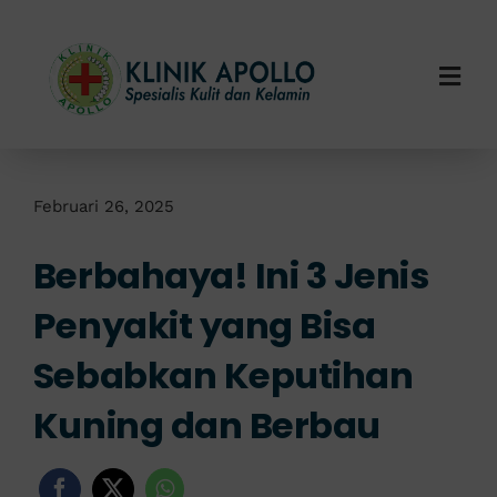
Skip
to
content
Togg
Navi
Home
Tentang Kami
Februari 26, 2025
Berbahaya! Ini 3 Jenis
Layanan Kami
Penyakit yang Bisa
Info Klinik
Sebabkan Keputihan
Hubungi Kami
Kuning dan Berbau