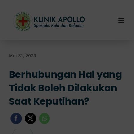
Skip
to
content
Togg
Navi
Home
Tentang Kami
Mei 31, 2023
Berhubungan Hal yang
Layanan Kami
Tidak Boleh Dilakukan
Info Klinik
Saat Keputihan?
Hubungi Kami