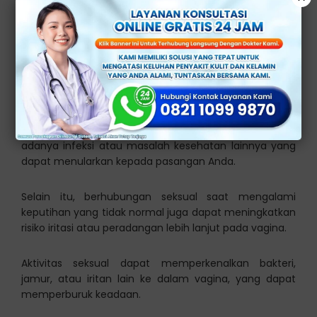
Keputihan
Sebaiknya Anda menghindari berhubungan seksual
saat mengalami keputihan yang tidak normal atau
disertai dengan gejala yang mengganggu.
Keputihan yang tidak normal dapat menunjukkan
adanya infeksi atau masalah kesehatan lainnya yang
dapat menularkan kepada pasangan Anda.
Selain itu, berhubungan seksual saat mengalami
keputihan yang tidak normal juga dapat meningkatkan
risiko iritasi atau peradangan lebih lanjut pada vagina.
Aktivitas seksual dapat memperkenalkan bakteri,
jamur, atau iritan lain ke dalam vagina, yang dapat
memperburuk keadaan.