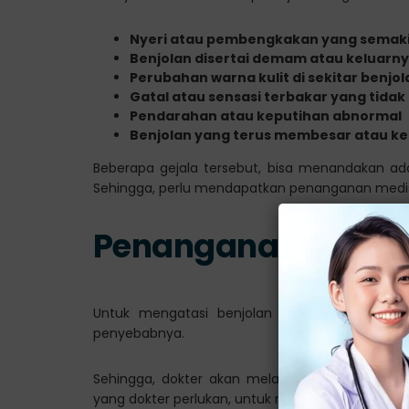
Nyeri atau pembengkakan yang semak
Benjolan disertai demam atau keluarn
Perubahan warna kulit di sekitar benjol
Gatal atau sensasi terbakar yang tidak
Pendarahan atau keputihan abnormal
Benjolan yang terus membesar atau ke
Beberapa gejala tersebut, bisa menandakan ada
Sehingga, perlu mendapatkan penanganan medis
Penanganan Benjola
Untuk mengatasi benjolan di Miss V, dokter
penyebabnya.
Sehingga, dokter akan melakukan beberapa pem
yang dokter perlukan, untuk memastikan diagnosi