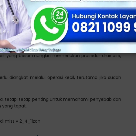
, dokter akan memberikan penanganan sesuai dengan
:
jadi akibat infeksi pada vagina, dokter biasanya akan
ses yang besar mungkin memerlukan prosedur drainase,
rlu diangkat melalui operasi kecil, terutama jika sudah
haya, tetapi tetap penting untuk memahami penyebab dan
 yang tepat.