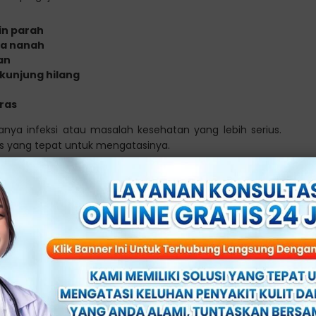
in parah
ya nanah
an
 kunjung hilang
ras
nya infeksi atau masalah kesehatan yang lebih serius.
 yang tepat untuk mengatasinya.
n di Miss V
 perlu mengetahui terlebih dahulu apa yang menjadi
eriksaan, baik secara fisik maupun beberapa tes lain
s.