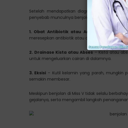
Setelah mendapatkan diagnosis yang akurat
penyebab munculnya benjolan tersebut, meliputi
1. Obat Antibiotik atau Antijamur
– Jika ter
meresepkan antibiotik atau antijamur.
2. Drainase Kista atau Abses
– Kista atau ab
untuk mengeluarkan cairan di dalamnya.
3. Eksisi
– Kutil kelamin yang parah, mungkin pe
semakin membesar.
Meskipun benjolan di Miss V tidak selalu berba
gejalanya, serta mengambil langkah penanganan