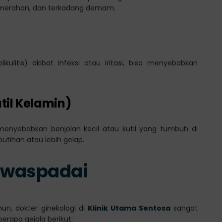
, kemerahan, dan terkadang demam.
kulitis) akibat infeksi atau iritasi, bisa menyebabkan
til Kelamin)
menyebabkan benjolan kecil atau kutil yang tumbuh di
putihan atau lebih gelap.
Diwaspadai
un, dokter ginekologi di
Klinik Utama Sentosa
sangat
rapa gejala berikut: