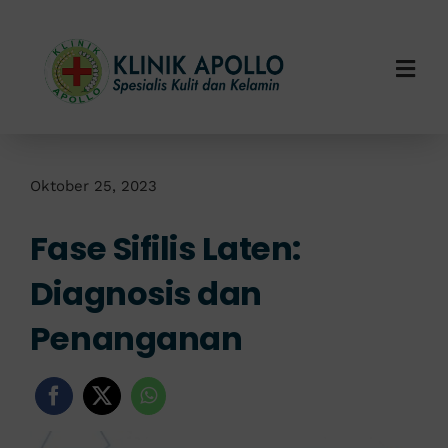
Skip
to
content
Togg
Navi
Home
Tentang Kami
Oktober 25, 2023
Fase Sifilis Laten:
Layanan Kami
Diagnosis dan
Info Klinik
Penanganan
Hubungi Kami