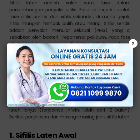
Sifilis laten adalah salah satu fase dalam
perkembangan penyakit sifilis. Fase ini terjadi setelah
fase
sifilis primer
dan
sifilis sekunder
, di mana gejala
sifilis mungkin tampak pulih atau hilang. Sifilis sendiri
adalah penyakit menular seksual (PMS) yang di
sebabkan oleh bakteri Treponema pallidum. Pada fase
X
ini, bakteri tetap berada di dalam tubuh, meskipun
secara klinis gejalanya tidak terlihat atau sangat
ringan.
Jenis Sifilis Laten
Fase ini dapat di bagi menjadi 2 jenis, yaitu sifilis laten
awal (terjadinya infeksi kurang dari 12 bulan) dan sifilis
laten lanjut (terjadinya infeksi lebih dari 12 bulan).
Berikut penjelasan dari masing-masing jenis sifilis laten:
1. Sifilis Laten Awal