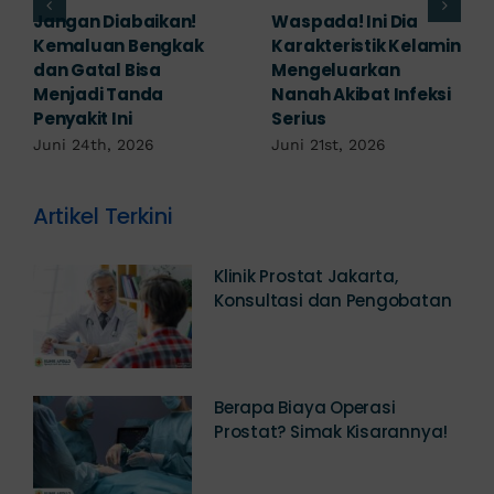
Banyak yang
Tampak Ringan,
Mengabaikan,
Waspada Ini Gejala
Padahal Habis
Kutil Kelamin yang
Berhubungan
Berbahaya!
Kemaluan Gatal Bisa
Juni 14th, 2026
Jadi Tanda IMS!
Juni 17th, 2026
Artikel Terkini
Klinik Prostat Jakarta,
Konsultasi dan Pengobatan
Berapa Biaya Operasi
Prostat? Simak Kisarannya!