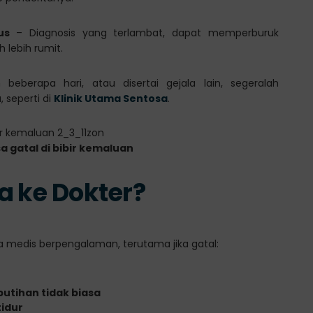
us
– Diagnosis yang terlambat, dapat memperburuk
lebih rumit.
 beberapa hari, atau disertai gejala lain, segeralah
 seperti di
Klinik Utama Sentosa
.
a gatal di bibir kemaluan
a ke Dokter?
 medis berpengalaman, terutama jika gatal:
putihan tidak biasa
tidur