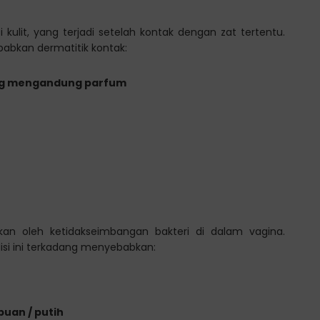
si kulit, yang terjadi setelah kontak dengan zat tertentu.
abkan dermatitik kontak:
ng mengandung parfum
bkan oleh ketidakseimbangan bakteri di dalam vagina.
isi ini terkadang menyebabkan:
uan / putih