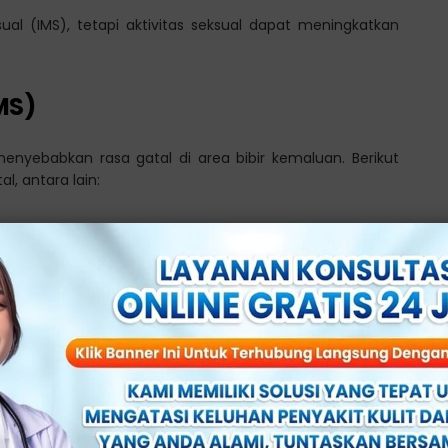
sual (IMS), tetapi aktivitas seksual dapat meningkatkan
MS)
menyebabkan rasa gatal di area bibir kemaluan. Berikut
, antara lain:
 lepuh
rmal
k bergejala
ina)
ring terjadi pada wanita yang memasuki masa menopause
 di area tersebut menipis, menjadi kurang elastis, dan