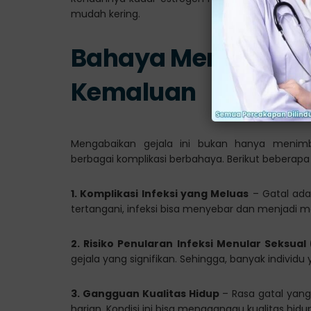
mudah kering.
Bahaya Mengabaikan
Kemaluan
Mengabaikan gejala ini bukan hanya menim
berbagai komplikasi berbahaya. Berikut beberap
1. Komplikasi Infeksi yang Meluas
– Gatal adal
tertangani, infeksi bisa menyebar dan menjadi mas
2. Risiko Penularan Infeksi Menular Seksual 
gejala yang signifikan. Sehingga, banyak individu
3. Gangguan Kualitas Hidup
– Rasa gatal yang
harian. Kondisi ini bisa mengganggu kualitas hidu