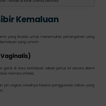
tan Terbaik di Klinik Utama Sentosa
Bibir Kemaluan
tama yang krusial, untuk menemukan penanganan yang
bir kemaluan yang umum:
 Vaginalis)
i gatal di area kemaluan. Meski jamur ini secara alami
bisa memicu infeksi.
angan pH vagina, misalnya karena penggunaan sabun yang
n.