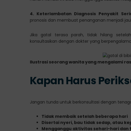
4. Keterlambatan Diagnosis Penyakit Seri
pronosis dan membuat penanganan menjadi jauh 
Jika gatal terasa parah, tidak hilang setelah
konsultasikan dengan dokter yang berpengalama,
Ilustrasi seorang wanita yang mengalami ras
Kapan Harus Periks
Jangan tunda untuk berkonsultasi dengan tenaga
Tidak membaik setelah beberapa hari
Disertai nyeri, bau tidak sedap, atau ke
Mengganggu aktivitas sehari-hari dan 