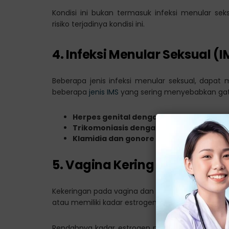
Kondisi ini bukan termasuk infeksi menular sek
risiko terjadinya kondisi ini.
4. Infeksi Menular Seksual (I
Beberapa jenis infeksi menular seksual, dapat 
beberapa
jenis IMS
yang sering menyebabkan gatal
Herpes genital dengan munculnya luka
Trikomoniasis dengan keputihan abno
Klamidia dan gonore yang sering kali ta
5. Vagina Kering (Atrofi Vag
Kekeringan pada vagina dan bibir kemaluan, se
atau memiliki kadar estrogen yang rendah.
Rendahnya kadar estrogen menyebabkan jaringan