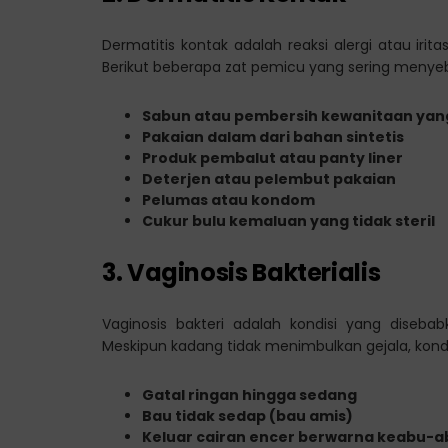
Dermatitis kontak adalah reaksi alergi atau irita
Berikut beberapa zat pemicu yang sering menyeb
Sabun atau pembersih kewanitaan ya
Pakaian dalam dari bahan sintetis
Produk pembalut atau panty liner
Deterjen atau pelembut pakaian
Pelumas atau kondom
Cukur bulu kemaluan yang tidak steril
3. Vaginosis Bakterialis
Vaginosis bakteri adalah kondisi yang diseba
Meskipun kadang tidak menimbulkan gejala, kond
Gatal ringan hingga sedang
Bau tidak sedap (bau amis)
Keluar cairan encer berwarna keabu-ab