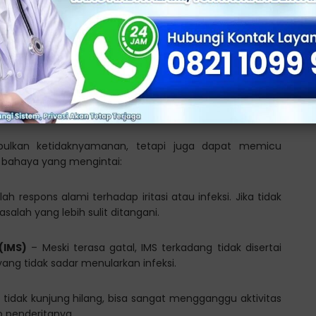
 Gatal di Bibir
bulkan ketidaknyamanan, tetapi juga dapat memicu
a bahaya yang mengintai:
ah respons alami terhadap iritasi atau infeksi. Jika tidak
alah yang lebih sulit ditangani.
(IMS)
– Meski terasa gatal, IMS terkadang tidak disertai
 yang tidak sadar menularkan infeksi.
 tidak kunjung hilang, bisa sangat mengganggu aktivitas
p penderitanya.