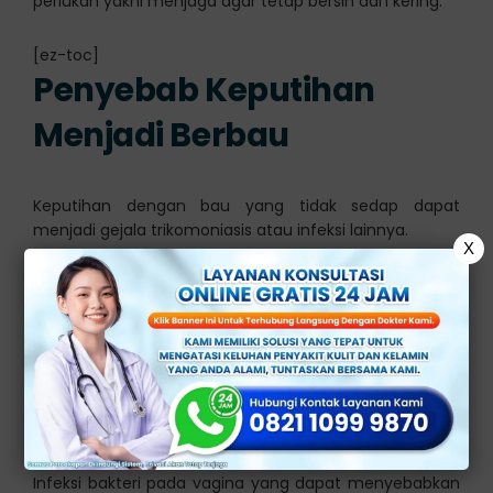
perlukan yakni menjaga agar tetap bersih dan kering.
[ez-toc]
Penyebab Keputihan
Menjadi Berbau
Keputihan dengan bau yang tidak sedap dapat
menjadi gejala trikomoniasis atau infeksi lainnya.
X
Namun, penting untuk diingat bahwa keputihan
dengan bau yang tidak sedap juga bisa disebabkan
oleh faktor lain yang tidak berhubungan dengan infeksi
menular seksual. Beberapa penyebab umum
keputihan berbau termasuk:
1.
Bakteri vaginosis
Infeksi bakteri pada vagina yang dapat menyebabkan