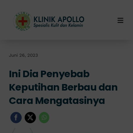
Skip
to
content
Togg
Navi
Home
Tentang Kami
Juni 26, 2023
Ini Dia Penyebab
Layanan Kami
Keputihan Berbau dan
Info Klinik
Cara Mengatasinya
Hubungi Kami