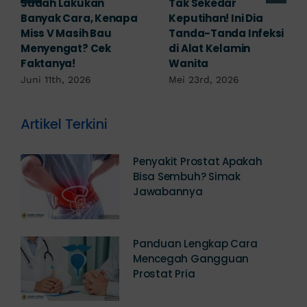
Adakah Cara Medis
5 Saran Dokter
untuk
Mengobati Vagina
Mengembalikan
Bengkak Akibat
Selaput Dara yang
Infeksi, Cek di Sini!
Robek? Ini Penjelasan
Mei 17th, 2026
Dokter!
Mei 18th, 2026
Artikel Terkini
Penyakit Prostat Apakah
Bisa Sembuh? Simak
Jawabannya
Panduan Lengkap Cara
Mencegah Gangguan
Prostat Pria