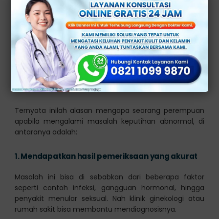
Adakah Alasan Seorang
Wanita Mengunjungi
Klinik Keputihan di
Jakarta?
Ternyata inilah alasan mengapa seorang perempuan
apabila mengalami masalah keputihan abnormal, di
antaranya adalah:
1.
Mendapatkan hasil pemeriksaan yang akurat
Masalah ini bisa di sebabkan dari beberapa faktor
seperti contoh infeksi, gangguan hormonal, hingga
penyakit menular seksual. Nah klinik ginekologi atau
rumah sakit bisa membantu mendiagnosisnya.