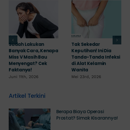
Adakah Cara Medis
5 Saran Dokter
a
untuk
Mengobati Vagina
eksi
Mengembalikan
Bengkak Akibat
Selaput Dara yang
Infeksi, Cek di Sini!
Robek? Ini Penjelasan
Mei 17th, 2026
Dokter!
Mei 18th, 2026
Artikel Terkini
Berapa Biaya Operasi
Prostat? Simak Kisarannya!