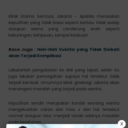
Klinik Utama Sentosa, Jakarta – Apabila merasakan
keputihan yang tidak biasa seperti berbau tidak sedap
ataupun warna yang cenderung aneh seperti
kekuningan, kehijauan, sampai keabuan.
Baca Juga :
Hati-Hati Vulvitis yang Tidak Diobati
akan Terjadi Komplikasi
Lakukanlah pengobatan ke ahli yang tepat, selain itu
juga lakukan pencegahan supaya hal tersebut tidak
terjadi kembali. Umumnya klinik ginekolgi Jakarta akan
menangani masalah yang terjadi pada wanita.
Keputihan sendiri merupakan kondisi seorang wanita
mengeluarkan cairan dari miss v dan hal tersebut
normal ataupun bisa menjadi tanda adanya masalah
pada kesehatan.
X