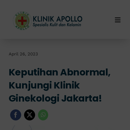
Skip
to
content
Togg
Navi
Home
Tentang Kami
April 26, 2023
Keputihan Abnormal,
Layanan Kami
Kunjungi Klinik
Info Klinik
Ginekologi Jakarta!
Hubungi Kami