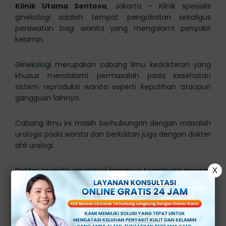
Klinik Utama Sentosa
, Jakarta – Klinik spesialis
ginekologi adalah tempat pengobatan sekaligus
perawatan bagi wanita yang mengalami penyakit
kelamin.
Ginekologi
merupakan cabang ilmu kedokteran yang
khusus mendalami permasalah pada kesehatan
sistem reproduksi wanita seperti keputihan ataupun
gangguan lainnya.
Cabang ilmu ini masih berhubungan dengan masalah
urologis pada wanita dan berkaitan juga dengan dokter
ahli urologi.
Dokter spesialis ginekologi biasanya tergabung dengan
X
obgyn dan menyandang gelar SpOG.
Dokter ini tak hanya sekedar memeriksa dan
mengatasi gangguan pada kehamilan saja, tetapi juga