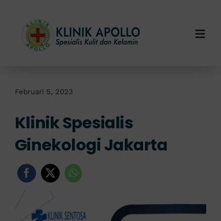
Skip
to
content
Togg
Navi
Home
Tentang Kami
Februari 5, 2023
Klinik Spesialis
Layanan Kami
Ginekologi Jakarta
Info Klinik
Hubungi Kami