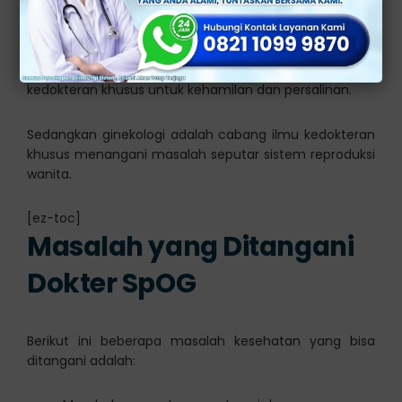
memeriksa kesehatan pada organ reproduksi wanita.
Obstetri dan ginekologi mempunyai makna kata yang
berbeda. Untuk obstetri merupakan cabang ilmu
kedokteran khusus untuk kehamilan dan persalinan.
Sedangkan ginekologi adalah cabang ilmu kedokteran
khusus menangani masalah seputar sistem reproduksi
wanita.
[ez-toc]
Masalah yang Ditangani
Dokter SpOG
Berikut ini beberapa masalah kesehatan yang bisa
ditangani adalah: