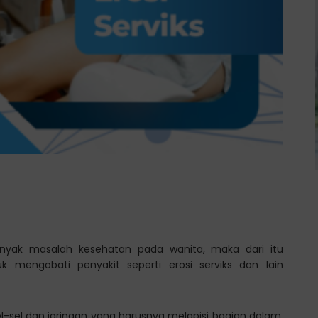
banyak masalah kesehatan pada wanita, maka dari itu
k mengobati penyakit seperti erosi serviks dan lain
sel-sel dan jaringan yang harusnya melapisi bagian dalam,