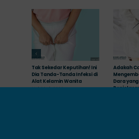
yak
Tak Sekedar Keputihan! Ini
Adakah Ca
 Masih
Dia Tanda-Tanda Infeksi di
Mengemba
k
Alat Kelamin Wanita
Dara yang 
Penjelasa
Mei 23rd, 2026
Mei 18th, 2