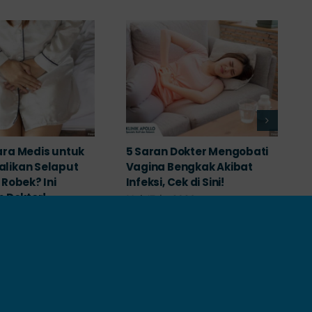
ra Medis untuk
5 Saran Dokter Mengobati
likan Selaput
Vagina Bengkak Akibat
Robek? Ini
Infeksi, Cek di Sini!
n Dokter!
Mei 17th, 2026
026