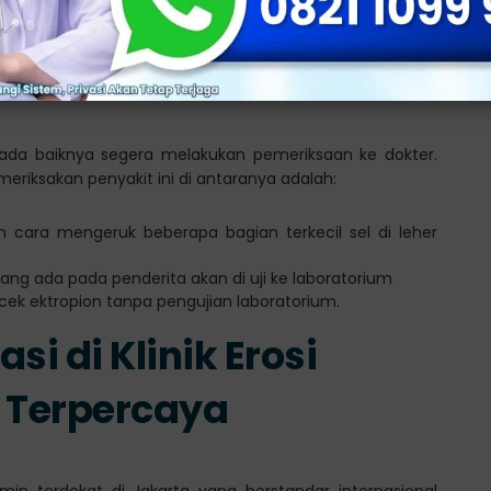
n Erosi Serviks di
, ada baiknya segera melakukan pemeriksaan ke dokter.
riksakan penyakit ini di antaranya adalah:
an cara mengeruk beberapa bagian terkecil sel di leher
yang ada pada penderita akan di uji ke laboratorium
ecek ektropion tanpa pengujian laboratorium.
si di Klinik Erosi
n Terpercaya
in terdekat di Jakarta yang berstandar internasional