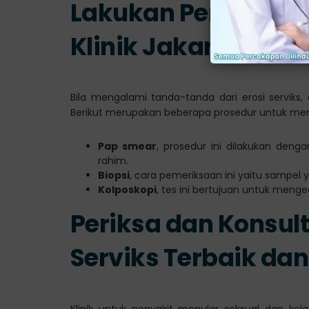
Lakukan Pemeriksaa
Klinik Jakarta
Bila mengalami tanda-tanda dari erosi serviks
Berikut merupakan beberapa prosedur untuk meme
Pap smear
, prosedur ini dilakukan deng
rahim.
Biopsi
, cara pemeriksaan ini yaitu sampel 
Kolposkopi
, tes ini bertujuan untuk meng
Periksa dan Konsulta
Serviks Terbaik da
Klinik untuk penyakit menular seksual
dan kelam