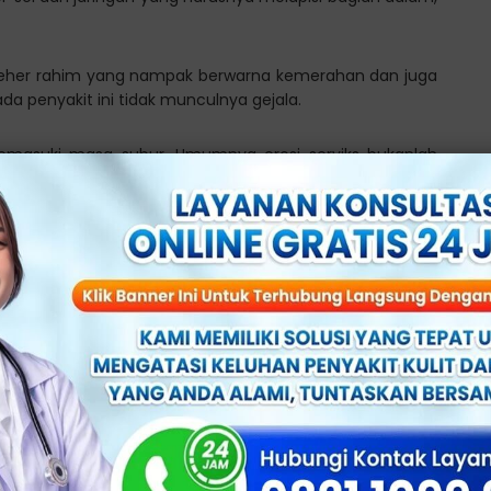
leher rahim yang nampak berwarna kemerahan dan juga
da penyakit ini tidak munculnya gejala.
memasuki masa subur. Umumnya erosi serviks bukanlah
Dan biasanya juga bukanlah suatu tanda dari penyakit
 memiliki gejala, kemungkinan akan mengalami sedikit
agian perut bawah.
karta
 Terbaik dan Terpercaya