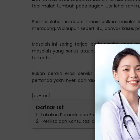
tapi malah tumbuh pada bagian luar leher rahim.
Permasalahan ini dapat menimbulkan masalah 
meradang. Walaupun seperti itu, banyak kasus pa
Masalah ini sering terjadi pada wanita yang 
masalah yang serius ataupun tidak berbahaya. 
tertentu.
Bukan berarti erosi serviks tidak sama sekali
pertanda yakni nyeri dan rasa tidak nyaman di b
[ez-toc]
Daftar Isi:
Lakukan Pemeriksaan Erosi Serviks di Klinik Ja
Periksa dan Konsultasi di Klinik Erosi Serviks