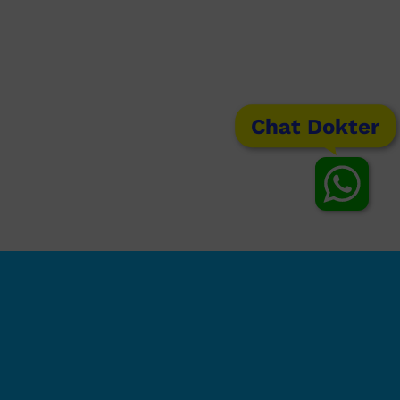
Chat Dokter
Prostat pada Wanita:
Keluar Nanah dari
Apakah Ada? Ini
Kewanitaan Semakin
Penjelasannya
Banyak? Ini Faktor yang
Bisa Menjadi Penyebab
Juli 25th, 2026
Juni 22nd, 2026