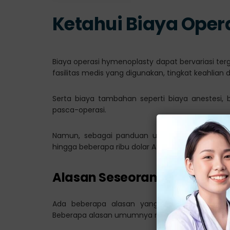
Ketahui Biaya Oper
Biaya operasi hymenoplasty dapat bervariasi ter
fasilitas medis yang digunakan, tingkat keahlian 
Serta biaya tambahan seperti biaya anestesi, 
pasca-operasi.
Namun, sebagai panduan umum, biaya operasi
hingga beberapa ribu dolar AS. Harga ini dapat be
Alasan Seseorang Ingin Me
Ada beberapa alasan yang mungkin mendoro
Beberapa alasan umumnya meliputi adalah sebag