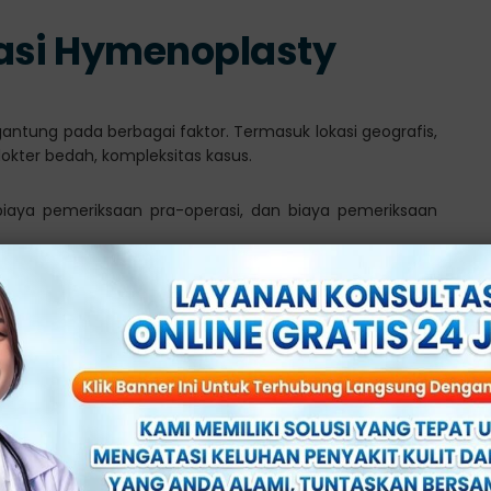
asi Hymenoplasty
gantung pada berbagai faktor. Termasuk lokasi geografis,
dokter bedah, kompleksitas kasus.
biaya pemeriksaan pra-operasi, dan biaya pemeriksaan
 hymenoplasty dapat berkisar antara beberapa ratus
rvariasi di berbagai negara dan wilayah.
lakukan Operasi Hymenoplasty?
ng seseorang untuk memilih operasi hymenoplasty.
ai berikut: