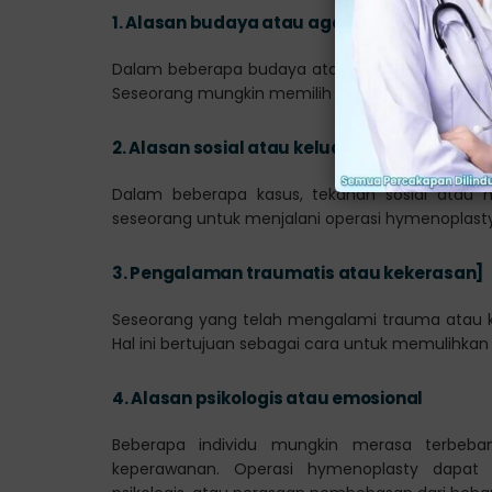
1.
Alasan budaya atau agama
Dalam beberapa budaya atau agama, himen yan
Seseorang mungkin memilih operasi ini untuk m
2.
Alasan sosial atau keluarga
Dalam beberapa kasus, tekanan sosial atau h
seseorang untuk menjalani operasi hymenoplasty
3.
Pengalaman traumatis atau kekerasan]
Seseorang yang telah mengalami trauma atau k
Hal ini bertujuan sebagai cara untuk memulihkan
4.
Alasan psikologis atau emosional
Beberapa individu mungkin merasa terbeba
keperawanan. Operasi hymenoplasty dapat 