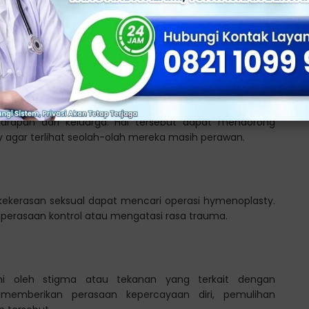
g utuh dianggap penting sebagai simbol keperawanan.
emenuhi ekspektasi budaya atau agama tertentu.
arapan dari keluarga. Hal tersebut dapat mendorong
 agar terlihat seolah-olah mereka masih perawan.
ekerasan seksual dapat mencari operasi hymenoplasty.
 perasaan kontrol atau mengatasi rasa trauma.
ni oleh stigma atau tekanan yang terkait dengan
memberikan perasaan kepercayaan diri, pemulihan