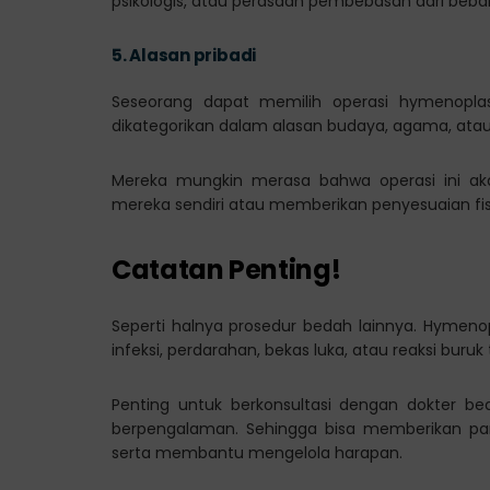
psikologis, atau perasaan pembebasan dari beba
5.
Alasan pribadi
Seseorang dapat memilih operasi hymenoplas
dikategorikan dalam alasan budaya, agama, atau 
Mereka mungkin merasa bahwa operasi ini ak
mereka sendiri atau memberikan penyesuaian fis
Catatan Penting!
Seperti halnya prosedur bedah lainnya. Hymenopl
infeksi, perdarahan, bekas luka, atau reaksi buruk
Penting untuk berkonsultasi dengan dokter be
berpengalaman. Sehingga bisa memberikan pa
serta membantu mengelola harapan.