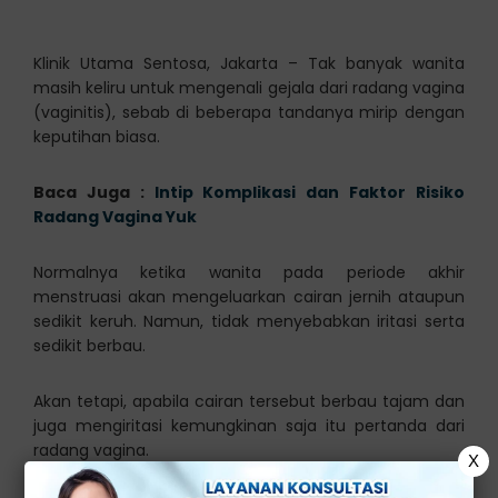
Klinik Utama Sentosa, Jakarta – Tak banyak wanita
masih keliru untuk mengenali gejala dari radang vagina
(vaginitis), sebab di beberapa tandanya mirip dengan
keputihan biasa.
Baca Juga :
Intip Komplikasi dan Faktor Risiko
Radang Vagina Yuk
Normalnya ketika wanita pada periode akhir
menstruasi akan mengeluarkan cairan jernih ataupun
sedikit keruh. Namun, tidak menyebabkan iritasi serta
sedikit berbau.
Akan tetapi, apabila cairan tersebut berbau tajam dan
juga mengiritasi kemungkinan saja itu pertanda dari
radang vagina.
X