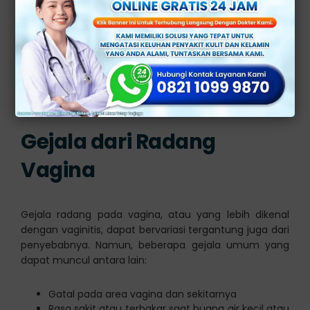
Karena ciri khas dari kondisi tersebut ialah perubahan
warna, bau, dan jumlah cairan yang keluar melalui miss
v.
Ciri-ciri lainnya bisa meliputi rasa gatal pada organ
kewanitaan, pendarahan, serta rasa sakit ketika
melakukan hubungan intim maupun berkemih.
Gejala dari Radang
Vagina
Gejala radang pada vagina, atau yang lebih dikenal
dengan vaginitis, dapat bervariasi tergantung juga dari
penyebabnya. Namun, beberapa gejala umum yang
dapat muncul antara lain:
Gatal pada area vagina dan sekitarnya
Rasa sakit atau terbakar saat buang air kecil atau