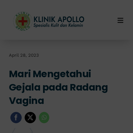
Skip
to
content
Togg
Navi
Home
Tentang Kami
April 28, 2023
Mari Mengetahui
Layanan Kami
Gejala pada Radang
Info Klinik
Vagina
Hubungi Kami