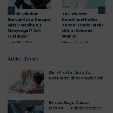
Adakah Cara Medis
5 Saran Dokter
untuk
Mengobati Vagina
Mengembalikan
Bengkak Akibat
Selaput Dara yang
Infeksi, Cek di Sini!
Robek? Ini Penjelasan
Mei 17th, 2026
Dokter!
Mei 18th, 2026
Artikel Terkini
Klinik Prostat Jakarta,
Konsultasi dan Pengobatan
Berapa Biaya Operasi