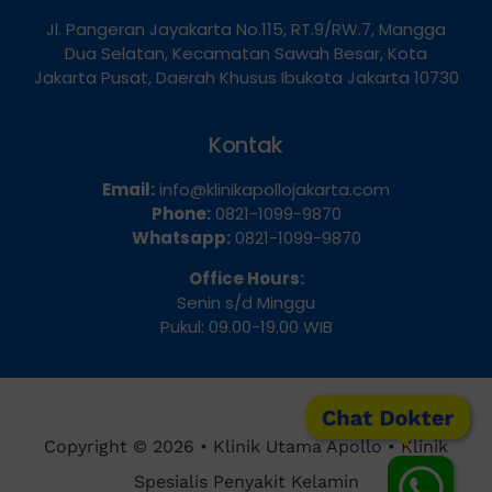
Alamat
Jl. Pangeran Jayakarta No.115, RT.9/RW.7, Mangga
Dua Selatan, Kecamatan Sawah Besar, Kota
Jakarta Pusat, Daerah Khusus Ibukota Jakarta 10730
Kontak
Email:
info@klinikapollojakarta.com
Phone:
0821-1099-9870
Whatsapp:
0821-1099-9870
Office Hours:
Senin s/d Minggu
Pukul: 09.00-19.00 WIB
Chat Dokter
Copyright © 2026 • Klinik Utama Apollo • Klinik