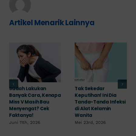
Artikel Menarik Lainnya
Adakah Cara Medis
5 Saran Dokter
untuk
Mengobati Vagina
Mengembalikan
Bengkak Akibat
Selaput Dara yang
Infeksi, Cek di Sini!
Robek? Ini Penjelasan
Mei 17th, 2026
Dokter!
Mei 18th, 2026