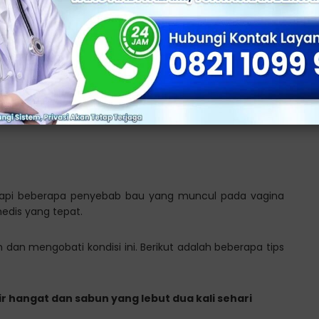
ikan dengan dokter terpercaya di
Klinik Utama Sentosa
,
tan yang akurat.
bagai Penyebab Miss V
etapi beberapa penyebab bau yang muncul pada vagina
edis yang tepat.
dan mengobati kondisi ini. Berikut adalah beberapa tips
ir hangat dan sabun yang lebut dua kali sehari