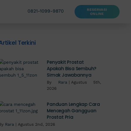
RESERVASI
0821-1099-9870
ONLINE
Artikel Terkini
Penyakit Prostat
Apakah Bisa Sembuh?
Simak Jawabannya
By
Rara
|
Agustus 5th,
2026
Panduan Lengkap Cara
Mencegah Gangguan
Prostat Pria
By
Rara
|
Agustus 2nd, 2026