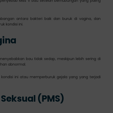
lah penyebab Miss V bau setelah berhubungan yang paling
eimbangan antara bakteri baik dan buruk di vagina, dan
 kondisi ini.
gina
a menyebabkan bau tidak sedap, meskipun lebih sering di
tihan abnormal.
ndisi ini atau memperburuk gejala yang yang terjadi
 Seksual (PMS)