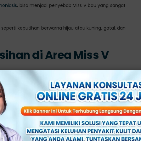
moniasis
, bisa menjadi penyebab Miss V bau yang sangat
a, seperti keputihan berwarna hijau atau kuning, gatal, dan
ihan di Area Miss V
api kebersihan area Miss V yang buruk juga bisa menjadi
sedap.
k atau menggunakan pakaian dalam yang ketat, bisa
 yang kemudian menghasilkan bau.
yebab Miss V bau setelah berhubungan seksual, dan perlu