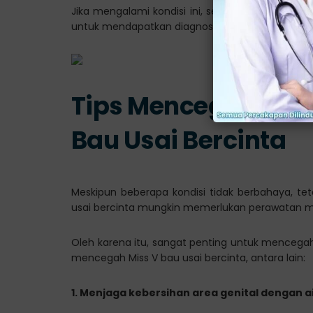
Jika mengalami kondisi ini, segeralah konsultas
untuk mendapatkan diagnosis dan saran pengoba
Tips Mencegah Ber
Bau Usai Bercinta
Meskipun beberapa kondisi tidak berbahaya, t
usai bercinta mungkin memerlukan perawatan m
Oleh karena itu, sangat penting untuk mencegah 
mencegah Miss V bau usai bercinta, antara lain:
1. Menjaga kebersihan area genital dengan a