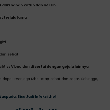
 dari bahan katun dan bersih
 terlalu lama
izi
dan sehat
 Miss V bau dan di sertai dengan gejala lainnya
 dapat menjaga Miss tetap sehat dan segar. Sehingga,
spada, Bisa Jadi Infeksi Lho!