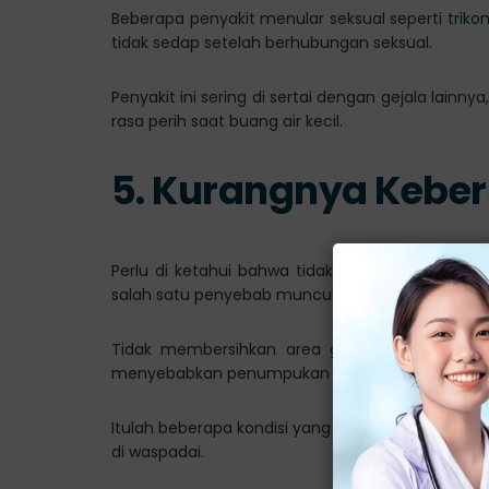
Beberapa penyakit menular seksual seperti
triko
tidak sedap setelah berhubungan seksual.
Penyakit ini sering di sertai dengan gejala lainny
rasa perih saat buang air kecil.
5. Kurangnya Kebers
Perlu di ketahui bahwa tidak hanya infeksi, tet
salah satu penyebab munculnya bau yang tidak 
Tidak membersihkan area genital dengan bai
menyebabkan penumpukan bakteri dan keringat,
Itulah beberapa kondisi yang dapat menjadi pen
di waspadai.