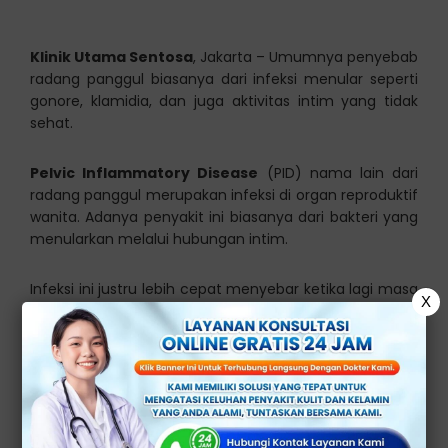
Klinik Utama Sentosa
, Jakarta – Umumnya penyebab
radang panggul biasanya dari infeksi menular seperti
gonore, klamidia, dan juga aktivitas intim yang tidak
sehat.
Pelvic Inflammatory Disease
(PID) nama lain dari
radang panggul merupakan infeksi di organ reproduktif
wanita. Adanya penyakit ini biasanya dari bakteri yang
menularkan melalui hubungan intim.
Infeksi ini justru lebih cepat menyebar ketika lagi masa
X
menstruasi. Penyakit ini bisa melukai tuba fallopi dan
juga ovarium. Akibatnya wanita yang menderita jadi
sulit untuk hamil ataupun kehamilan diluar rahim.
[ez-toc]
Penyebab serta Faktor