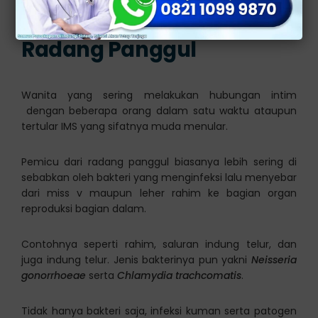
Risiko yang Timbul dari
Radang Panggul
Wanita yang sering melakukan hubungan intim
dengan beberapa orang dalam satu waktu ataupun
tertular IMS yang sifatnya muda menular.
Pemicu dari radang panggul biasanya lebih sering di
sebabkan oleh bakteri yang menginfeksi lalu menyebar
dari miss v maupun leher rahim ke bagian organ
reproduksi bagian dalam.
Contohnya seperti rahim, saluran indung telur, dan
juga indung telur. Jenis bakterinya pun yakni
Neisseria
gonorrhoeae
serta
Chlamydia trachcomatis
.
Tidak hanya bakteri saja, infeksi kuman serta patogen