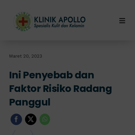
Skip
to
content
Togg
Navi
Home
Tentang Kami
Maret 20, 2023
Ini Penyebab dan
Layanan Kami
Faktor Risiko Radang
Info Klinik
Panggul
Hubungi Kami