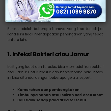
Jika tidak segera tertangani, selangkangan lecet tidak
hanya menyebabkan rasa tidak nyaman. Namun, juga
bisa menjadi pintu masuk bagi bakteri untuk
menginfeksi.
Berikut adalah beberapa bahaya yang bisa terjadi jika
kondisi ini tidak mendapatkan penanganan yang tepat,
antara lain:
1. Infeksi Bakteri atau Jamur
Kulit yang lecet dan terbuka, bisa memudahkan bakteri
atau jamur untuk masuk dan berkembang biak. Infeksi
ini bisa ditandai dengan beberapa gejala, seperti:
Kemerahan dan pembengkakan
Timbulnya nanah atau cairan dari area lecet
Bau tidak sedap pada area tersebut