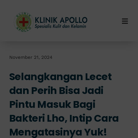
Skip
to
content
Togg
Navi
Home
Tentang Kami
November 21, 2024
Selangkangan Lecet
Layanan Kami
dan Perih Bisa Jadi
Info Klinik
Pintu Masuk Bagi
Hubungi Kami
Bakteri Lho, Intip Cara
Mengatasinya Yuk!