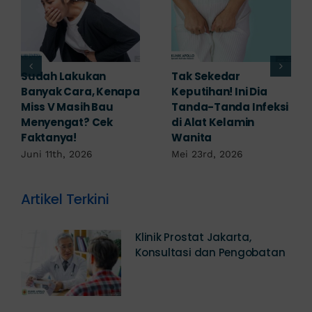
Adakah Cara Medis
5 Saran Dokter
untuk
Mengobati Vagina
Mengembalikan
Bengkak Akibat
Selaput Dara yang
Infeksi, Cek di Sini!
Robek? Ini Penjelasan
Mei 17th, 2026
Dokter!
Mei 18th, 2026
Artikel Terkini
Klinik Prostat Jakarta,
Konsultasi dan Pengobatan