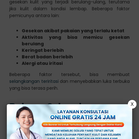
gesekan kulit yang terjadi berulang-ulang, terutama
jika kulit dalam kondisi lembap. Beberapa faktor
pemicunya antara lain:
Gesekan akibat pakaian yang terlalu ketat
Aktivitas yang bisa memicu gesekan
berulang
Keringat berlebih
Berat badan berlebih
Alergi atau iritasi
Beberapa faktor tersebut, bisa membuat
selangkangan teriritasi
dan menyebabkan luka terbuka
yang bisa terasa perih.
Bahaya Selangkangan
X
Lecet