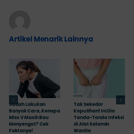
Artikel Menarik Lainnya
Adakah Cara Medis
5 Saran Dokter
untuk
Mengobati Vagina
Mengembalikan
Bengkak Akibat
Selaput Dara yang
Infeksi, Cek di Sini!
Robek? Ini Penjelasan
Mei 17th, 2026