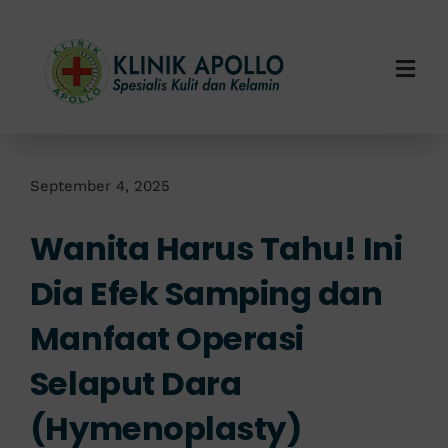
Skip
to
content
Togg
Navi
Home
Tentang Kami
September 4, 2025
Wanita Harus Tahu! Ini
Layanan Kami
Dia Efek Samping dan
Info Klinik
Manfaat Operasi
Hubungi Kami
Selaput Dara
(Hymenoplasty)