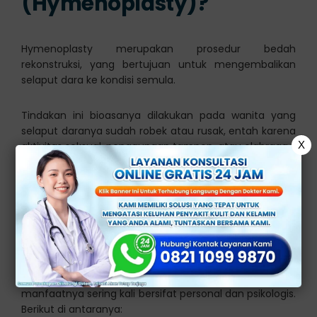
(Hymenoplasty)?
Hymenoplasty merupakan prosedur bedah
rekonstruksi, yang bertujuan untuk mengembalikan
selaput dara ke kondisi semula.
Tindakan ini bioasanya dilakukan pada wanita yang
selaput daranya sudah robek atau rusak, entah karena
X
aktivitas seksual, penggunaan tampon, atau olahraga.
Manfaat Operasi Selaput
Dara
Ada beberapa alasan mengapa seorang wanita
memilih untuk menjalani perbaikan selaput dara, dan
manfaatnya sering kali bersifat personal dan psikologis.
Berikut di antaranya: