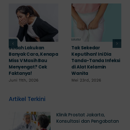
Adakah Cara Medis
5 Saran Dokter
untuk
Mengobati Vagina
Mengembalikan
Bengkak Akibat
Selaput Dara yang
Infeksi, Cek di Sini!
Robek? Ini Penjelasan
Mei 17th, 2026
Dokter!
Mei 18th, 2026
Artikel Terkini
Klinik Prostat Jakarta,
Konsultasi dan Pengobatan