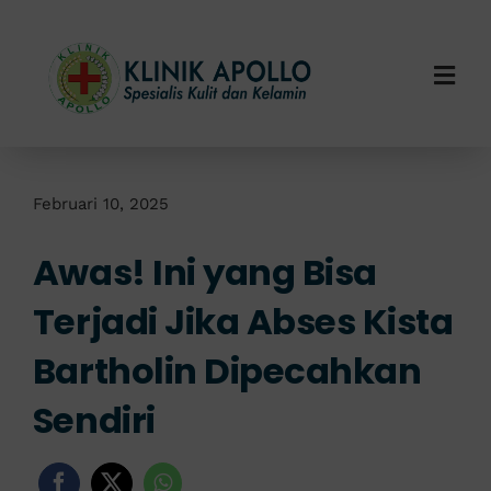
Skip
to
content
Togg
Navi
Home
Tentang Kami
Februari 10, 2025
Awas! Ini yang Bisa
Layanan Kami
Terjadi Jika Abses Kista
Info Klinik
Bartholin Dipecahkan
Hubungi Kami
Sendiri