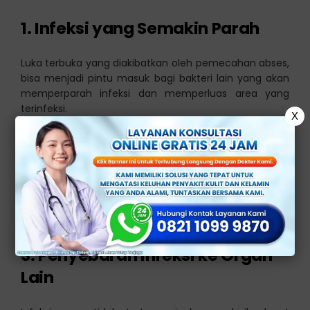
1. Infeksi yang Semakin Parah
Luka terbuka yang diakibatkan oleh pemecahan abses,
bisa menjadi pintu masuk bagi bakteri lain yang akan
memperparah infeksi dan memperluas area yang
terinfeksi.
X
2. Rasa Sakit yang Berlebihan
Abses yang pecah secara paksa bisa menyebabkan
rasa nyeri yang hebat, terutama jika tidak dilakukan
dengan teknik yang steril dan benar.
3. Penyebaran Infeksi ke Organ
Lain