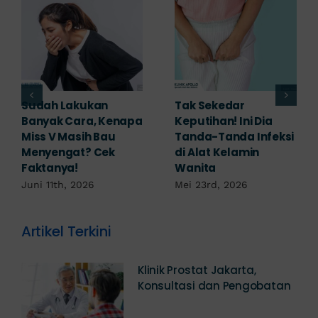
Adakah Cara Medis
5 Saran Dokter
untuk
Mengobati Vagina
Mengembalikan
Bengkak Akibat
Selaput Dara yang
Infeksi, Cek di Sini!
Robek? Ini Penjelasan
Mei 17th, 2026
Dokter!
Mei 18th, 2026
Artikel Terkini
Klinik Prostat Jakarta,
Konsultasi dan Pengobatan