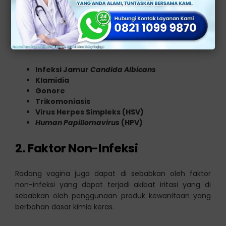
Selain itu, terdapat berbagai infeksi lain yang dapat
menyebabkan
radang pada vagina
, yang juga dapat
menular melalui hubungan seksual, antara lain:
Infeksi Jamur
Candida Albicans
Klamidia
Gonore
Trikomoniasis
Virus Herpes Simpleks (HSV)
Human Papillomavirus
(HPV)
2. Faktor Non-Infeksi
Radang vagina juga dapat di sebabkan oleh faktor
non-infeksi yang dapat terjadi akibat iritasi yang di
sebabkan oleh penggunaan produk kewanitaan yang
berbahan dasar kimia keras.