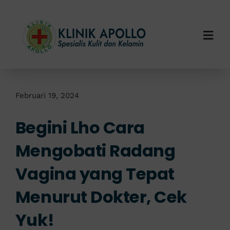
Skip
to
content
Togg
Navi
Home
Tentang Kami
Februari 19, 2024
Begini Lho Cara
Layanan Kami
Mengobati Radang
Info Klinik
Vagina yang Tepat
Hubungi Kami
Menurut Dokter, Cek
Yuk!