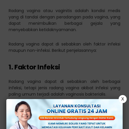
Radang vagina atau vaginitis adalah kondisi medis
yang di tandai dengan peradangan pada vagina, yang
dapat menimbulkan berbagai gejala yang
menyebabkan ketidaknyamanan.
Radang vagina dapat di sebabkan oleh faktor infeksi
maupun non-infeksi. Berikut penjelasannya:
1. Faktor Infeksi
Radang vagina dapat di sebabkan oleh berbagai
infeksi, tetapi jenis radang vagina akibat infeksi yang
paling umum terjadi adalah vaginosis bakterialis.
X
Vaginosis bakterialis dapat terjadi ketika pH vagina
terganggu, sehingga dapat menyebabkan bakteri
jahat di vagina mendominasi dan menyebabkan
peradangan.