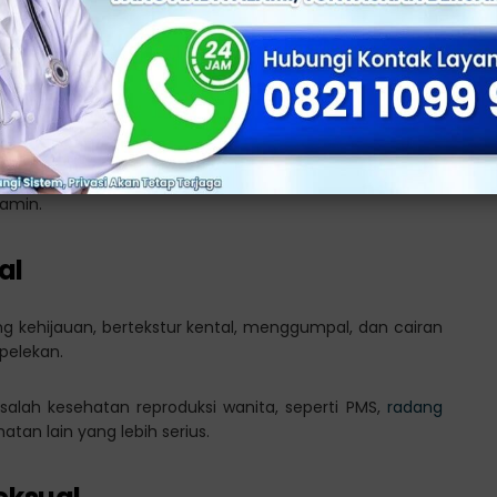
berbeda-beda, tetapi jika bau yang muncul terasa
i ciri adanya masalah pada miss v.
anganlah di anggap sepele, karena ini bisa menjadi ciri
lamin.
al
ng kehijauan, bertekstur kental, menggumpal, dan cairan
pelekan.
asalah kesehatan reproduksi wanita, seperti PMS,
radang
hatan lain yang lebih serius.