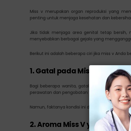
Miss v merupakan organ reproduksi yang memi
penting untuk menjaga kesehatan dan kebersihan
Jika tidak menjaga area genital tetap bersi
menyebabkan berbagai gejala yang menggangg
Berikut ini adalah beberapa ciri jika miss v Anda b
1. Gatal pada Miss V
Bagi beberapa wanita, gatal pada miss v sering
perawatan dan pengobatan yang tepat.
Namun, faktanya kondisi ini dapat menjadi salah
2. Aroma Miss V yang Tidak