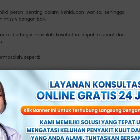
liki peran penting dalam kehidupan wanita, sehingga
 miss v dengan baik.
h, maka berbagai masalah kesehatan dapat muncul dan
u.
ermasalah, seperti:
kali di anggap sepele dan di abaikan begitu saja tanpa
 satu indikasi adanya masalah kesehatan pada wanita.
 Sedap