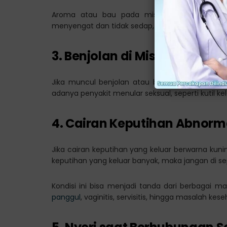
Aroma atau bau pada miss v setiap wanita 
menyengat dan tidak sedap, maka ini bisa menjad
3. Benjolan di Miss V
Jika muncul benjolan atau bintik pada miss v j
adanya penyakit menular seksual, seperti kutil ke
4. Cairan Keputihan Abnorm
Jika cairan keputihan yang keluar berwarna kuni
keputihan yang keluar banyak, maka jangan di se
Kondisi ini bisa menjadi tanda dari berbagai m
panggul
, vaginitis, servisitis, hingga masalah kese