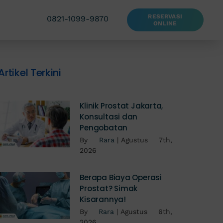
RESERVASI
0821-1099-9870
ONLINE
Artikel Terkini
Klinik Prostat Jakarta,
Konsultasi dan
Pengobatan
By
Rara
|
Agustus 7th,
2026
Berapa Biaya Operasi
Prostat? Simak
Kisarannya!
By
Rara
|
Agustus 6th,
2026