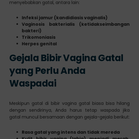
menyebabkan gatal, antara lain:
Infeksi jamur (kandidiasis vaginalis)
Vaginosis bakterialis (ketidakseimbangan
bakteri)
Trikomoniasis
Herpes genital
Gejala Bibir Vagina Gatal
yang Perlu Anda
Waspadai
Meskipun gatal di bibir vagina gatal biasa bisa hilang
dengan sendirinya, Anda harus tetap waspada jika
gatal muncul bersamaan dengan gejala-gejala berikut:
Rasa gatal yang intens dan tidak mereda
Kulit bibir vagina (labia) menjadi merah,