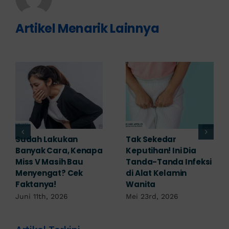
Artikel Menarik Lainnya
Adakah Cara Medis
5 Saran Dokter
untuk
Mengobati Vagina
Mengembalikan
Bengkak Akibat
Selaput Dara yang
Infeksi, Cek di Sini!
Robek? Ini Penjelasan
Mei 17th, 2026
Dokter!
Mei 18th, 2026