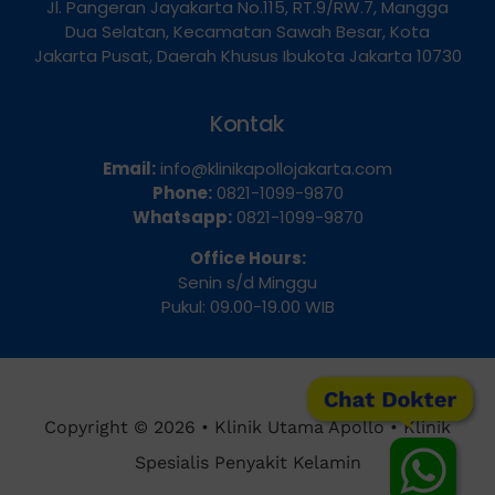
Jl. Pangeran Jayakarta No.115, RT.9/RW.7, Mangga
Dua Selatan, Kecamatan Sawah Besar, Kota
Jakarta Pusat, Daerah Khusus Ibukota Jakarta 10730
Kontak
Email:
info@klinikapollojakarta.com
Phone:
0821-1099-9870
Whatsapp:
0821-1099-9870
Office Hours:
Senin s/d Minggu
Pukul: 09.00-19.00 WIB
Chat Dokter
Copyright © 2026 • Klinik Utama Apollo • Klinik
Spesialis Penyakit Kelamin