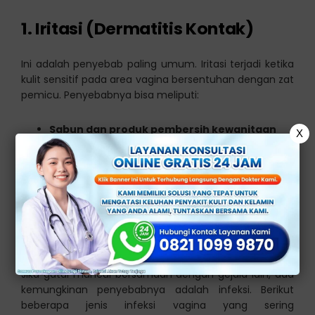
1. Iritasi (Dermatitis Kontak)
Ini adalah penyebab paling umum. Iritasi terjadi ketika
kulit sensitif pada area vagina bersentuhan dengan zat
pemicu. Penyebabnya bisa meliputi:
Sabun dan produk pembersih kewanitaan
X
Pakaian dalam yang ketat dan tidak
menyerap keringat
Pemakaian pembalut atau panty liner
Krim atau lotion yang memicu iritan
Mencukur bulu kemaluan
2. Infeksi Vagina
Jika gatal muncul bersamaan dengan gejala lain, ada
kemungkinan penyebabnya adalah infeksi. Berikut
beberapa jenis infeksi vagina yang sering