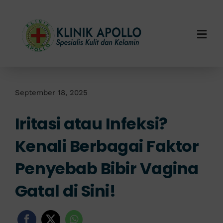
Skip
to
content
Togg
Navi
Home
Tentang Kami
September 18, 2025
Iritasi atau Infeksi?
Layanan Kami
Kenali Berbagai Faktor
Info Klinik
Penyebab Bibir Vagina
Hubungi Kami
Gatal di Sini!