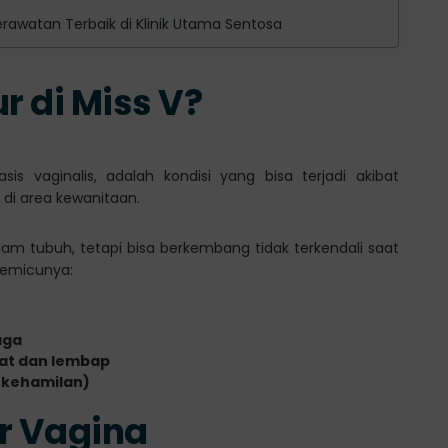
rawatan Terbaik di Klinik Utama Sentosa
r di Miss V?
sis vaginalis, adalah kondisi yang bisa terjadi akibat
di area kewanitaan.
lam tubuh, tetapi bisa berkembang tidak terkendali saat
pemicunya:
aga
at dan lembap
 kehamilan)
ur Vagina