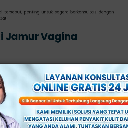
 tersebut, penting untuk segera berkonsultais dengan
pat.
si Jamur Vagina
i ringan dan tidak dianggap serius, tetapi ada beberapa
u mendapatkan perawatan segera.
 terutama jika Anda mengalami gejala berikut:
 parah