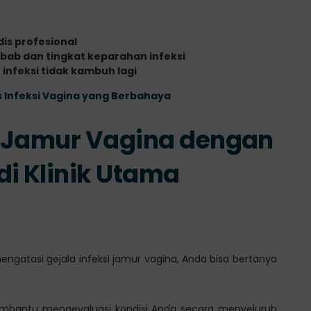
is profesional
ab dan tingkat keparahan infeksi
infeksi tidak kambuh lagi
s Infeksi Vagina yang Berbahaya
si Jamur Vagina dengan
di Klinik Utama
atasi gejala infeksi jamur vagina, Anda bisa bertanya
a membantu mengevaluasi kondisi Anda secara menyeluruh