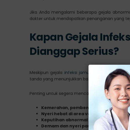
Jika Anda mengalami beberapa gejala abnormal
dokter untuk mendapatkan penanganan yang te
Kapan Gejala Infek
Dianggap Serius?
Meskipun gejala
infeksi jamur vagina
sering kal
tanda yang menunjukkan bahwa kondisi ini perl
Penting untuk segera mencari pertolongan medis,
Kemerahan, pembengkakan, dan gatal
Nyeri hebat di area vagina
Keputihan abnormal semakin parah
Demam dan nyeri panggul