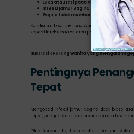
Luka atau lesi pada area genital
Infeksi jamur vagina sering kambuh
Gejala tidak membaik setelah diobati
Kondisi ini bisa menandakan infeksi jamur ya
seperti infeksi bakteri atau penyakit menular sek
Ilustrasi seorang wanita yang mengalami gej
Pentingnya Penang
Tepat
Mengobati infeksi jamur vagina tidak biasa as
tepat, pengobatan sembarangan justru bisa mem
Oleh karena itu, berkonsultasi dengan dokte