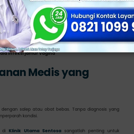
ng menyebar atau adanya infeksi lain yang menyertai,
sual (PMS).
ala infeksi jamur vagina
anan Medis yang
al dengan salep atau obat bebas. Tanpa diagnosis yang
perparah kondisi.
r di
Klinik Utama Sentosa
sangatlah penting untuk