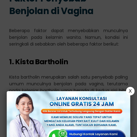
Benjolan di Vagina
Beberapa faktor dapat menyebabkan munculnya
benjolan pada kelamin wanita. Namun, kondisi ini
seringkali di sebabkan oleh beberapa faktor berikut:
1. Kista Bartholin
Kista bartholin merupakan salah satu penyebab paling
umum munculnya benjolan pada vagina, terutama
pada kelenjar bartholin yang berada di kedua sisi bibir
X
vagina.
Kelenjar bartholin adalah kelenjar yang berperan dalam
produksi cairan pelumas pada vagina, dan jika cairan
tersebut tersumbat, maka cairan akan membentuk
kista.