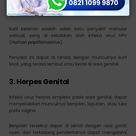
2. Kutil Kelamin
Kutil kelamin
adalah salah satu penyakit menular
seksual, yang di sebabkan oleh infeksi virus HPV
(
Human papillomavirus
).
Penyakit ini dapat di tandai dengan munculnya kutil
kecil, yang terasa lembut atau keras di area genital.
3. Herpes Genital
Infeksi virus herpes simpleks pada area genital, dapat
menyebabkan munculnya benjolan, lepuhan, atau luka
pada vagina.
Benjolan tersebut dapat di sertai dengan rasa gatal,
nyeri, dan terkadang penderitanya dapat mengalami