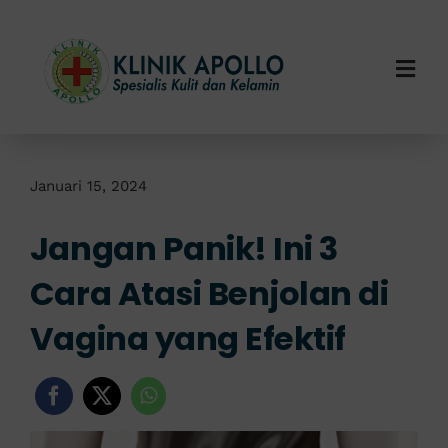
Skip
to
content
Togg
Navi
Home
Tentang Kami
Januari 15, 2024
Jangan Panik! Ini 3
Layanan Kami
Cara Atasi Benjolan di
Info Klinik
Vagina yang Efektif
Hubungi Kami