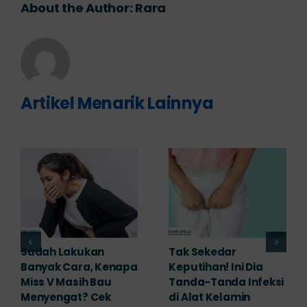
About the Author:
Rara
Artikel Menarik Lainnya
Adakah Cara Medis
5 Saran Dokter
untuk
Mengobati Vagina
Mengembalikan
Bengkak Akibat
Selaput Dara yang
Infeksi, Cek di Sini!