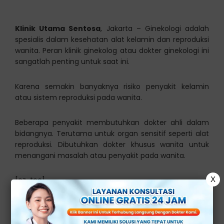
Klinik Utama Sentosa
, Jakarta – Ginekologi adalah
spesialis dalam kesehatan alat kelamin dan reproduksi
wanita. Peran klinik ginekolog atau dokter ginekologi ini
sangatlah penting untuk saat ini.
Karena semakin banyaknya risiko penyakit kelamin
atau sistem reproduksi pada wanita.
Beberapa penyakit membutuhkan dokter ahli dalam
bidangnya. Terutama untuk organ sensitif seperti alat
reproduksi. Dibutuhkan dokter khusus wanita untuk
menangani masalah atau penyakit pada wanita.
X
[ez-toc]
Pengertian Ginekologi