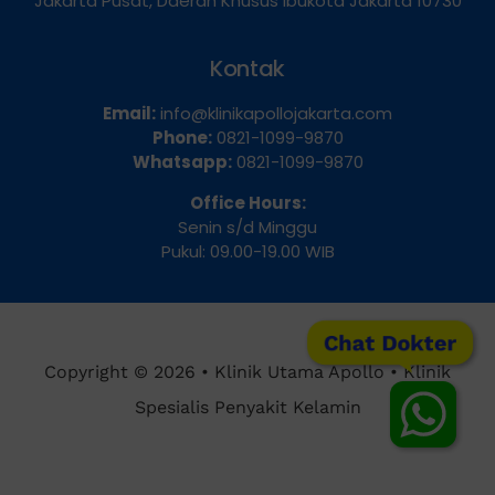
Jakarta Pusat, Daerah Khusus Ibukota Jakarta 10730
Kontak
Email:
info@klinikapollojakarta.com
Phone:
0821-1099-9870
Whatsapp:
0821-1099-9870
Office Hours:
Senin s/d Minggu
Pukul: 09.00-19.00 WIB
Chat Dokter
Copyright © 2026 • Klinik Utama Apollo • Klinik
Spesialis Penyakit Kelamin