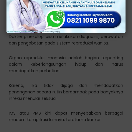
Ilmu kedokteran semakin meluas dan bercabang.
Salah satunya adalah cabang ginekologi. Ginekologi
adalah spesialis dalam kesehatan alat kelamin dan
reproduksi wanita.
Dokter ginekologi bisa melakukan diagnosis, perawatan
dan pengobatan pada sistem reproduksi wanita.
Organ reproduksi manusia adalah bagian terpenting
dalam keberlangsungan hidup dan harus
mendapatkan perhatian.
Karena, jika tidak dijaga dan mendapatkan
penanganan secara rutin berdampak pada banyaknya
infeksi menular seksual.
IMS atau PMS kini dapat menyebabkan berbagai
macam komplikasi lainnya, terutama kanker.