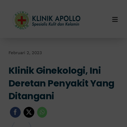
Skip
to
content
Togg
Navi
Home
Tentang Kami
Februari 2, 2023
Klinik Ginekologi, Ini
Layanan Kami
Deretan Penyakit Yang
Info Klinik
Ditangani
Hubungi Kami