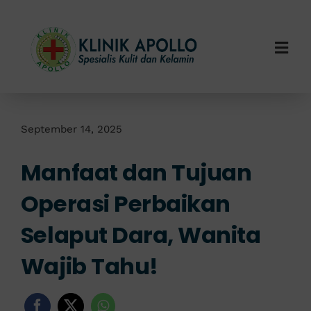
Skip
to
content
Togg
Navi
Home
Tentang Kami
September 14, 2025
Manfaat dan Tujuan
Layanan Kami
Operasi Perbaikan
Info Klinik
Selaput Dara, Wanita
Hubungi Kami
Wajib Tahu!