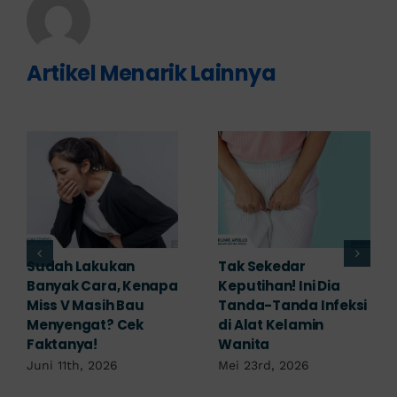
Artikel Menarik Lainnya
Adakah Cara Medis
5 Saran Dokter
untuk
Mengobati Vagina
Mengembalikan
Bengkak Akibat
Selaput Dara yang
Infeksi, Cek di Sini!
Robek? Ini Penjelasan
Mei 17th, 2026
Dokter!
Mei 18th, 2026