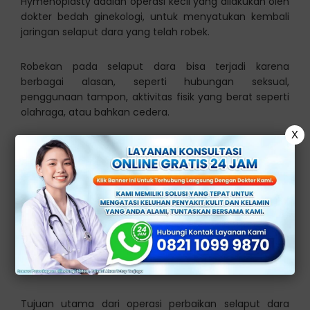
Hymenoplasty adalah operasi kecil yang dilakukan oleh
dokter bedah ginekologi, untuk menyatukan kembali
jaringan selaput dara yang telah robek.
Robekan pada selaput dara bisa terjadi karena
berbagai alasan, seperti hubungan seksual,
penggunaan tampon, aktivitas fisik yang berat seperti
olahraga, atau bahkan cedera.
X
Prosedur ini biasanya berlangsung singkat, sekitar 30-
60 menit, dan dilakukan dengan anestesi lokal.
Tujuan dan Manfaat
Operasi Perbaikan
Selaput Dara
Tujuan utama dari operasi perbaikan selaput dara