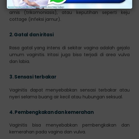
(vaginitis bakteri), berwarna kekuningan dan berbau
amis (trikomoniasis), atau keputihan seperti keju
cottage (infeksi jamur).
2.
Gatal dan iritasi
Rasa gatal yang intens di sekitar vagina adalah gejala
umum vaginitis. Iritasi juga bisa terjadi di area vulva
dan labia.
3.
Sensasi terbakar
Vaginitis dapat menyebabkan sensasi terbakar atau
nyeri selama buang air kecil atau hubungan seksual.
4.
Pembengkakan dan kemerahan
Vaginitis bisa menyebabkan pembengkakan dan
kemerahan pada vagina dan vulva.