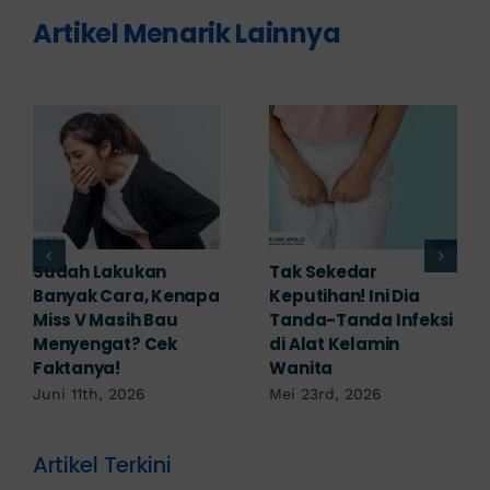
Artikel Menarik Lainnya
Adakah Cara Medis
5 Saran Dokter
untuk
Mengobati Vagina
Mengembalikan
Bengkak Akibat
Selaput Dara yang
Infeksi, Cek di Sini!
Robek? Ini Penjelasan
Mei 17th, 2026
Dokter!
Mei 18th, 2026
Artikel Terkini