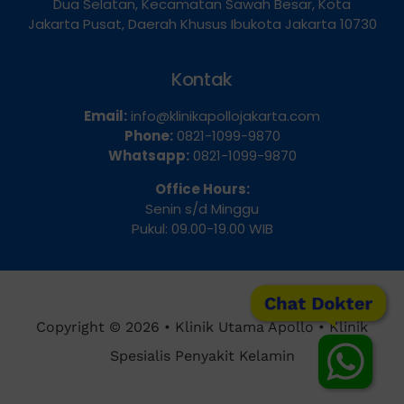
Jl. Pangeran Jayakarta No.115, RT.9/RW.7, Mangga
Dua Selatan, Kecamatan Sawah Besar, Kota
Jakarta Pusat, Daerah Khusus Ibukota Jakarta 10730
Kontak
Email:
info@klinikapollojakarta.com
Phone:
0821-1099-9870
Whatsapp:
0821-1099-9870
Office Hours:
Senin s/d Minggu
Pukul: 09.00-19.00 WIB
Chat Dokter
Copyright © 2026 • Klinik Utama Apollo • Klinik
Spesialis Penyakit Kelamin