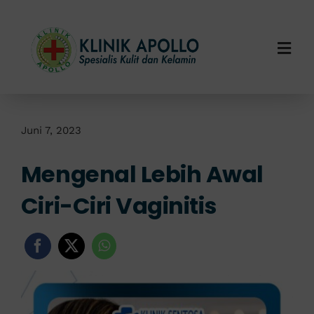
Skip
to
content
Togg
Navi
Home
Tentang Kami
Juni 7, 2023
Mengenal Lebih Awal
Layanan Kami
Ciri-Ciri Vaginitis
Info Klinik
Hubungi Kami