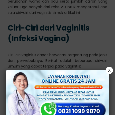
perubahan warna dan bau, serta jumlah cairan yang
keluar juga banyak dari miss v. Untuk mengetahui apa
saja ciri-ciri dari vaginitis simak artikel ini.
Ciri-Ciri dari Vaginitis
(Infeksi Vagina)
Ciri-ciri vaginitis dapat bervariasi tergantung pada jenis
dan penyebabnya. Berikut adalah beberapa ciri-ciri
umum yang dapat terjadi pada vaginitis:
X
1.
Keputihan yang tidak normal
Salah satu tanda paling umum dari vaginitis adalah
perubahan dalam keputihan vagina. Keputihan dapat
menjadi berbeda warna, tekstur, atau bau.
Misalnya, keputihan bisa berwarna putih dan berbusa