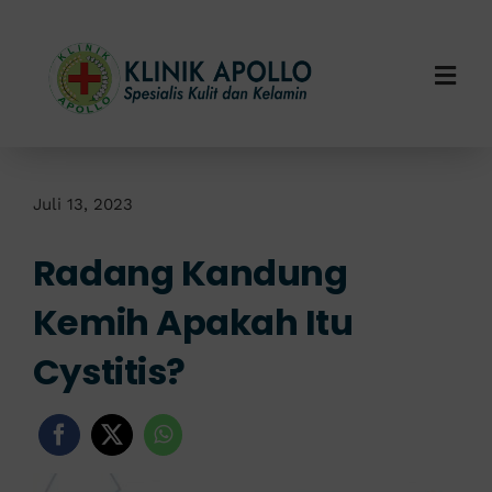
Skip
to
content
Togg
Navi
Home
Tentang Kami
Juli 13, 2023
Radang Kandung
Layanan Kami
Kemih Apakah Itu
Info Klinik
Cystitis?
Hubungi Kami