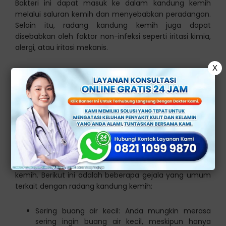
Bakteri ini dapat masuk ke dalam kandung kemih
melalui saluran kemih dan menyebabkan peradangan.
Selain itu, radang kandung kemih juga dapat
disebabkan oleh faktor non-infeksi seperti iritasi kimia,
alergi, atau iritasi mekanis.
X
Gejala Umum Radang
Kandung Kemih
Radang kandung kemih, yang juga dikenal sebagai
sistitis, adalah kondisi peradangan pada kandung
kemih. Ini biasanya disebabkan oleh infeksi bakteri
yang masuk ke dalam kandung kemih melalui saluran
kemih. Berikut ini adalah beberapa gejala yang umum
terkait dengan radang kandung kemih:
Sering buang air kecil: Anda mungkin merasa
sering ingin buang air kecil, meskipun hanya