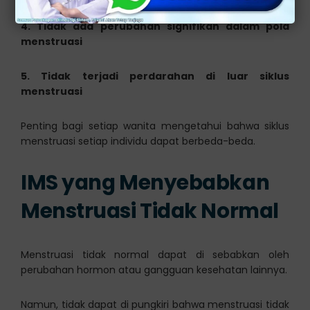
4. Tidak ada perubahan signifikan dalam pola
menstruasi
5. Tidak terjadi perdarahan di luar siklus
menstruasi
Penting bagi setiap wanita mengetahui bahwa siklus
menstruasi setiap individu dapat berbeda-beda.
IMS yang Menyebabkan
Menstruasi Tidak Normal
Menstruasi tidak normal dapat di sebabkan oleh
perubahan hormon atau gangguan kesehatan lainnya.
Namun, tidak dapat di pungkiri bahwa menstruasi tidak