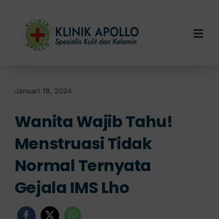
Skip
to
content
Togg
Navi
Home
Tentang Kami
Januari 18, 2024
Wanita Wajib Tahu!
Layanan Kami
Menstruasi Tidak
Info Klinik
Normal Ternyata
Hubungi Kami
Gejala IMS Lho