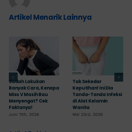
Artikel Menarik Lainnya
Adakah Cara Medis
5 Saran Dokter
untuk
Mengobati Vagina
Mengembalikan
Bengkak Akibat
Selaput Dara yang
Infeksi, Cek di Sini!
Robek? Ini Penjelasan
Mei 17th, 2026
Dokter!
Mei 18th, 2026