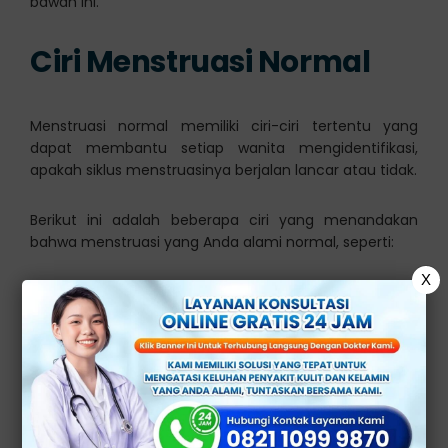
bawah ini.
Ciri Menstruasi Normal
Menstruasi normal memiliki ciri-ciri tertentu yang
dapat membantu setiap wanita mengidentifikasi,
apakah siklus menstruasinya berjalan lancar atau tidak.
Berikut ini adalah beberapa ciri yang menandakan
bahwa menstruasi yang Anda alami normal, seperti:
X
1. Durasi siklus menstruasi berlangsung selama 21
sampai 35 hari
2. Durasi menstruasi berlangsung selama 2
sampai 7 hari
3. Tidak di sertai dengan nyeri berlebih