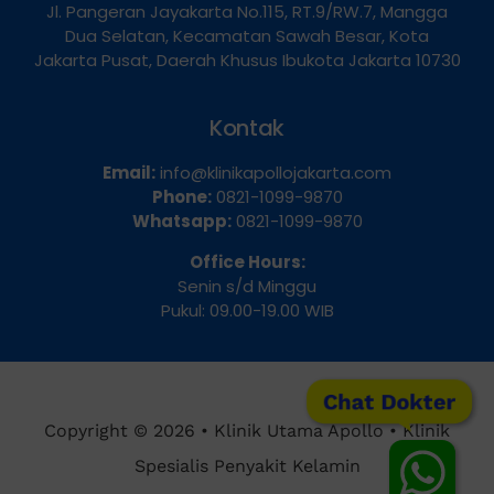
Jl. Pangeran Jayakarta No.115, RT.9/RW.7, Mangga
Dua Selatan, Kecamatan Sawah Besar, Kota
Jakarta Pusat, Daerah Khusus Ibukota Jakarta 10730
Kontak
Email:
info@klinikapollojakarta.com
Phone:
0821-1099-9870
Whatsapp:
0821-1099-9870
Office Hours:
Senin s/d Minggu
Pukul: 09.00-19.00 WIB
Chat Dokter
Copyright © 2026 • Klinik Utama Apollo • Klinik
Spesialis Penyakit Kelamin