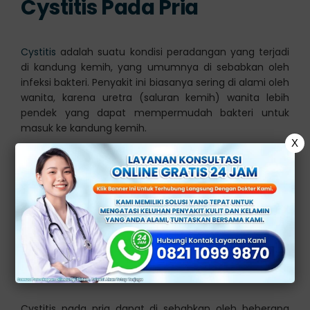
Cystitis Pada Pria
Cystitis
adalah suatu kondisi peradangan yang terjadi
di kandung kemih, yang umumnya di sebabkan oleh
infeksi bakteri. Penyakit ini biasanya sering di alami oleh
wanita, karena uretra (saluran kemih) wanita lebih
pendek yang dapat mempermudah bakteri untuk
masuk ke kandung kemih.
X
Di sisi lain, pria memiliki uretra yang lebih panjang, yang
seharusnya dapat memberikan perlindungan
tambahan. Namun, pria juga dapat mengalami
cystitis
dan dalam beberapa kasus, penyebabnya mungkin
lebih kompleks.
Penyebab Cystitis
Cystitis pada pria dapat di sebabkan oleh beberapa