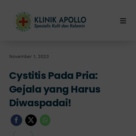
Skip
to
content
Togg
Navi
Home
Tentang Kami
November 1, 2023
Cystitis Pada Pria:
Layanan Kami
Gejala yang Harus
Info Klinik
Diwaspadai!
Hubungi Kami